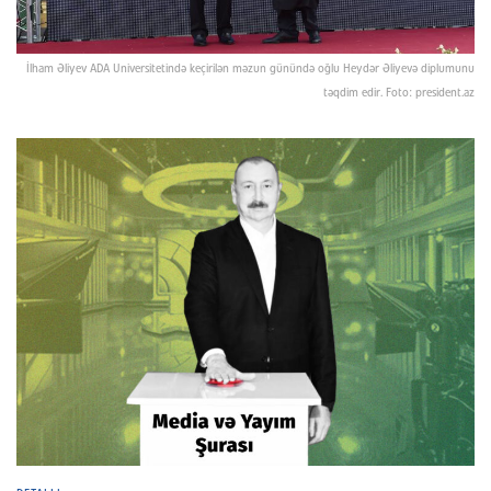
İlham Əliyev ADA Universitetində keçirilən məzun günündə oğlu Heydər Əliyevə diplumunu
təqdim edir. Foto: president.az