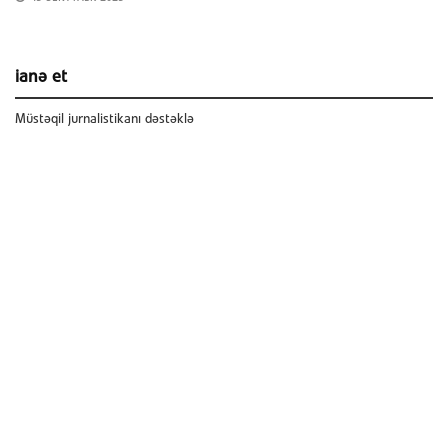
ianə et
Müstəqil jurnalistikanı dəstəklə