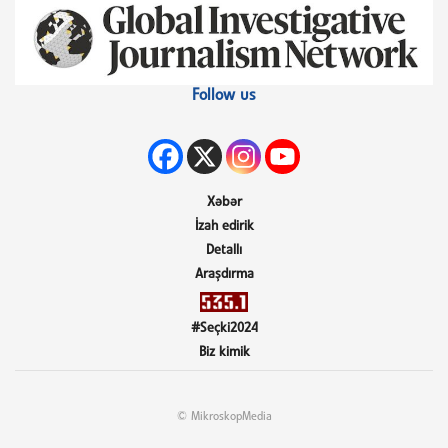
Follow us
Xəbər
İzah edirik
Detallı
Araşdırma
#Seçki2024
Biz kimik
© MikroskopMedia