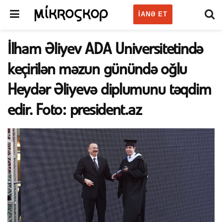
IANƏ ET
İlham Əliyev ADA Universitetində
keçirilən məzun günündə oğlu
Heydər Əliyevə diplumunu təqdim
edir. Foto: president.az