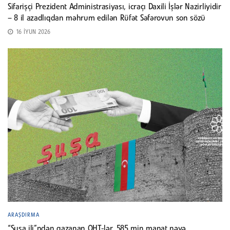
Sifarişçi Prezident Administrasiyası, icraçı Daxili İşlər Nazirliyidir
– 8 il azadlıqdan məhrum edilən Rüfət Səfərovun son sözü
16 İYUN 2026
ARAŞDIRMA
“Şuşa ili”ndən qazanan QHT-lər. 585 min manat nəyə