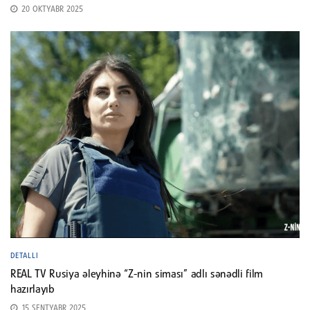
20 OKTYABR 2025
DETALLI
REAL TV Rusiya əleyhinə “Z-nin siması” adlı sənədli film
hazırlayıb
15 SENTYABR 2025