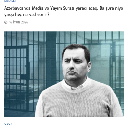
DETALLI
Azərbaycanda Media və Yayım Şurası yaradılacaq. Bu şura niyə
yaxşı heç nə vəd etmir?
16 İYUN 2026
535.1