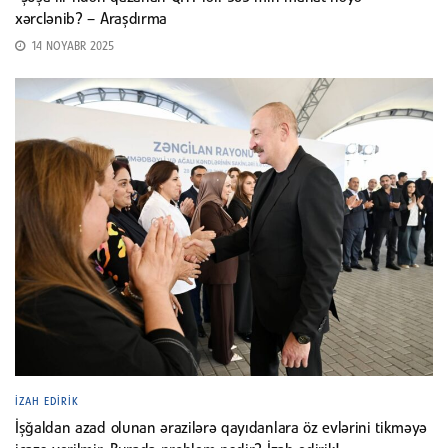
xərclənib? – Araşdırma
14 NOYABR 2025
İZAH EDIRIK
İşğaldan azad olunan ərazilərə qayıdanlara öz evlərini tikməyə