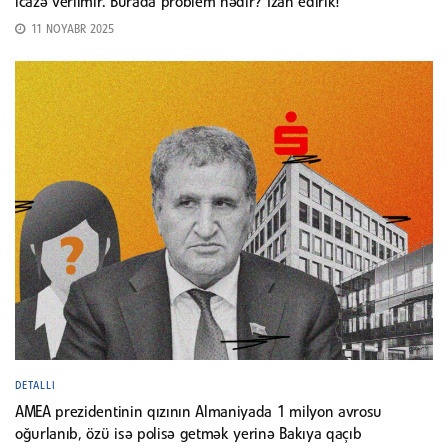
icazə verilmir. Burada problem nədir? İzah edirik!
11 NOYABR 2025
DETALLI
AMEA prezidentinin qızının Almaniyada 1 milyon avrosu
oğurlanıb, özü isə polisə getmək yerinə Bakıya qaçıb