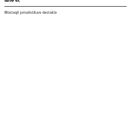
ianə et
Müstəqil jurnalistikanı dəstəklə