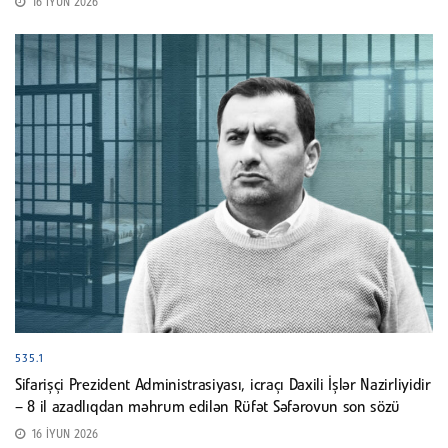
16 İYUN 2026
535.1
Sifarişçi Prezident Administrasiyası, icraçı Daxili İşlər Nazirliyidir
– 8 il azadlıqdan məhrum edilən Rüfət Səfərovun son sözü
16 İYUN 2026