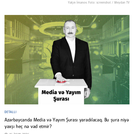
Yalçın İmanov. Foto: screenshot / Meydan TV
DETALLI
Azərbaycanda Media və Yayım Şurası yaradılacaq. Bu şura niyə
yaxşı heç nə vəd etmir?