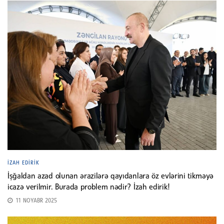
İZAH EDIRIK
İşğaldan azad olunan ərazilərə qayıdanlara öz evlərini tikməyə
icazə verilmir. Burada problem nədir? İzah edirik!
11 NOYABR 2025