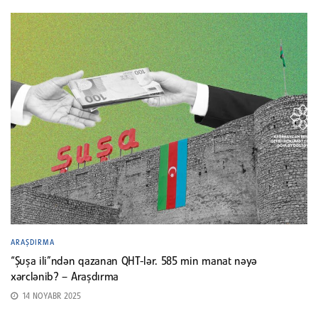
ARAŞDIRMA
“Şuşa ili”ndən qazanan QHT-lər. 585 min manat nəyə
xərclənib? – Araşdırma
14 NOYABR 2025