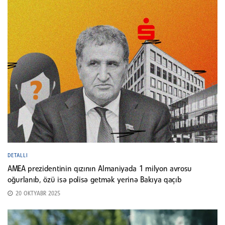
DETALLI
AMEA prezidentinin qızının Almaniyada 1 milyon avrosu
oğurlanıb, özü isə polisə getmək yerinə Bakıya qaçıb
20 OKTYABR 2025