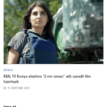
DETALLI
REAL TV Rusiya əleyhinə “Z-nin siması” adlı sənədli film
hazırlayıb
15 SENTYABR 2025