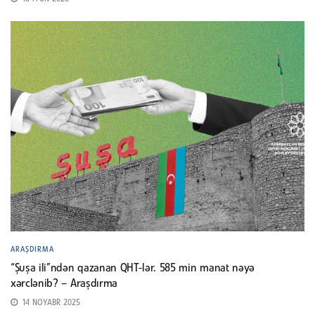
ARAŞDIRMA
“Şuşa ili”ndən qazanan QHT-lər. 585 min manat nəyə
xərclənib? – Araşdırma
14 NOYABR 2025