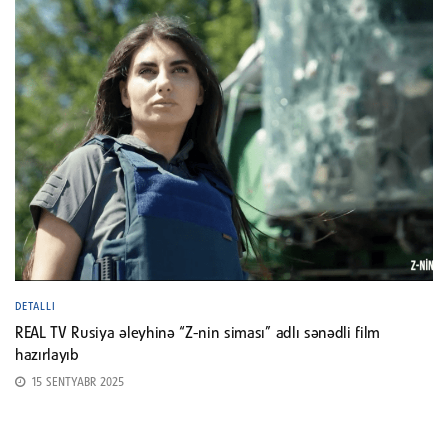
DETALLI
REAL TV Rusiya əleyhinə “Z-nin siması” adlı sənədli film
hazırlayıb
15 SENTYABR 2025