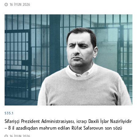
16 İYUN 2026
535.1
Sifarişçi Prezident Administrasiyası, icraçı Daxili İşlər Nazirliyidir
– 8 il azadlıqdan məhrum edilən Rüfət Səfərovun son sözü
16 İYUN 2026