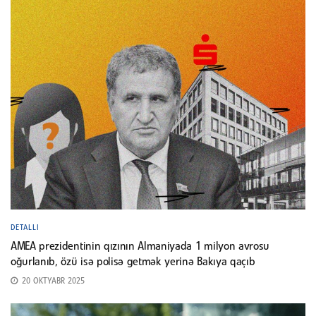
DETALLI
AMEA prezidentinin qızının Almaniyada 1 milyon avrosu
oğurlanıb, özü isə polisə getmək yerinə Bakıya qaçıb
20 OKTYABR 2025