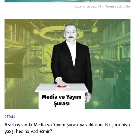
Oscar-ın ən yaxşı filmi "Green Book" oldu.
DETALLI
Azərbaycanda Media və Yayım Şurası yaradılacaq. Bu şura niyə
yaxşı heç nə vəd etmir?