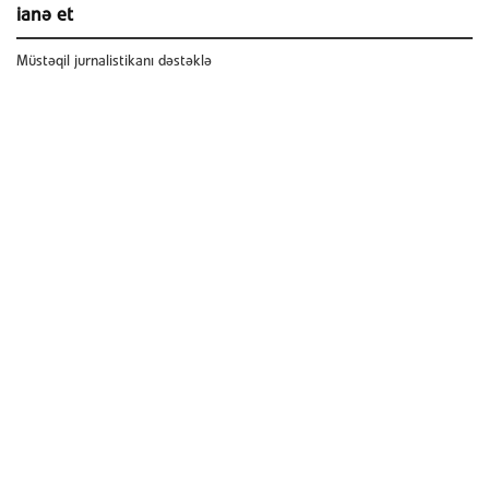
ianə et
Müstəqil jurnalistikanı dəstəklə