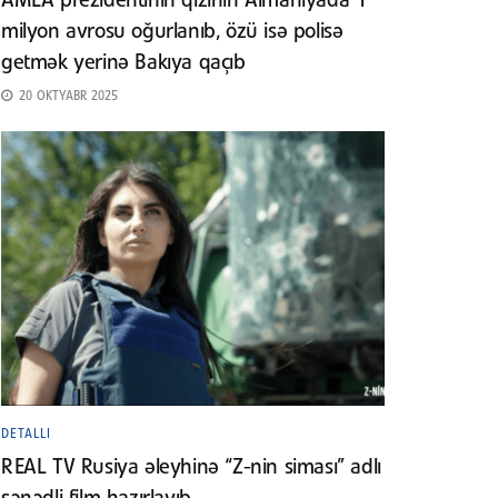
AMEA prezidentinin qızının Almaniyada 1
milyon avrosu oğurlanıb, özü isə polisə
getmək yerinə Bakıya qaçıb
20 OKTYABR 2025
DETALLI
REAL TV Rusiya əleyhinə “Z-nin siması” adlı