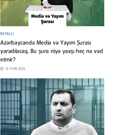
DETALLI
Azərbaycanda Media və Yayım Şurası
yaradılacaq. Bu şura niyə yaxşı heç nə vəd
etmir?
16 İYUN 2026