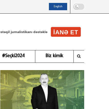
English
IANƏ ET
stəqil jurnalistikanı dəstəklə
#Seçki2024
Biz kimik