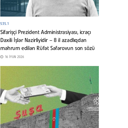
535.1
Sifarişçi Prezident Administrasiyası, icraçı
Daxili İşlər Nazirliyidir – 8 il azadlıqdan
məhrum edilən Rüfət Səfərovun son sözü
16 İYUN 2026