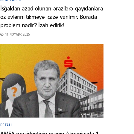
İşğaldan azad olunan ərazilərə qayıdanlara
öz evlərini tikməyə icazə verilmir. Burada
problem nədir? İzah edirik!
11 NOYABR 2025
DETALLI