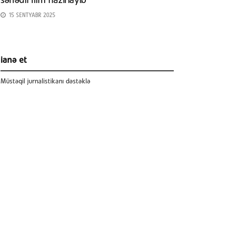
sənədli film hazırlayıb
15 SENTYABR 2025
ianə et
Müstəqil jurnalistikanı dəstəklə