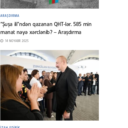
ARAŞDIRMA
“Şuşa ili”ndən qazanan QHT-lər. 585 min
manat nəyə xərclənib? – Araşdırma
14 NOYABR 2025
İZAH EDIRIK