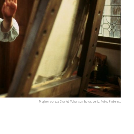
Məşhur obraza Skarlet Yohanson həyat verib. Foto: Pinterest