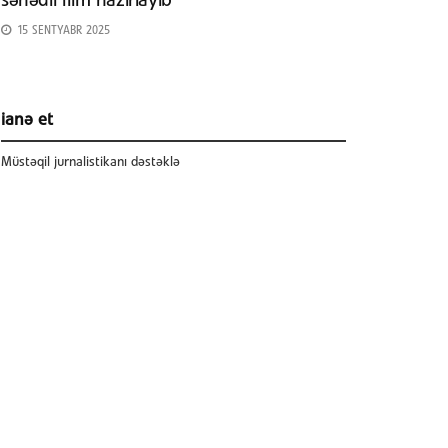
sənədli film hazırlayıb
15 SENTYABR 2025
ianə et
Müstəqil jurnalistikanı dəstəklə