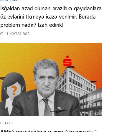
İşğaldan azad olunan ərazilərə qayıdanlara
öz evlərini tikməyə icazə verilmir. Burada
problem nədir? İzah edirik!
11 NOYABR 2025
DETALLI