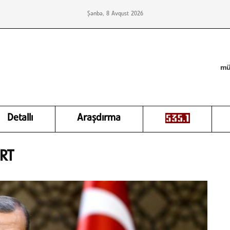
Şənbə, 8 Avqust 2026
mü
Detallı
Araşdırma
TRT