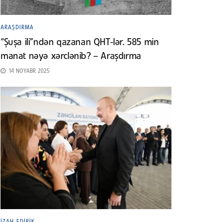
ARAŞDIRMA
“Şuşa ili”ndən qazanan QHT-lər. 585 min
manat nəyə xərclənib? – Araşdırma
14 NOYABR 2025
İZAH EDIRIK