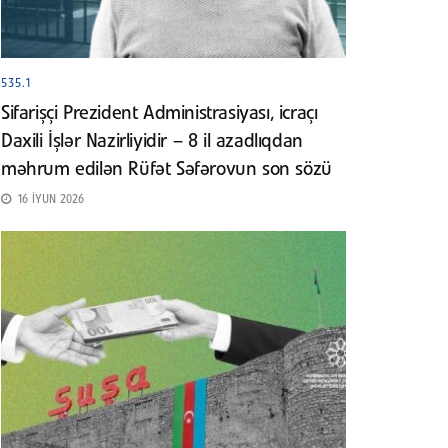
535.1
Sifarişçi Prezident Administrasiyası, icraçı
Daxili İşlər Nazirliyidir – 8 il azadlıqdan
məhrum edilən Rüfət Səfərovun son sözü
16 İYUN 2026