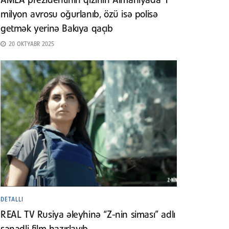
AMEA prezidentinin qızının Almaniyada 1
milyon avrosu oğurlanıb, özü isə polisə
getmək yerinə Bakıya qaçıb
20 OKTYABR 2025
DETALLI
REAL TV Rusiya əleyhinə “Z-nin siması” adlı