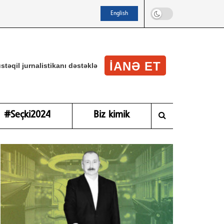
English
IANƏ ET
stəqil jurnalistikanı dəstəklə
#Seçki2024
Biz kimik