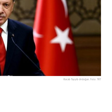
Rəcəb Tayyib Ərdoğan. Foto: TRT