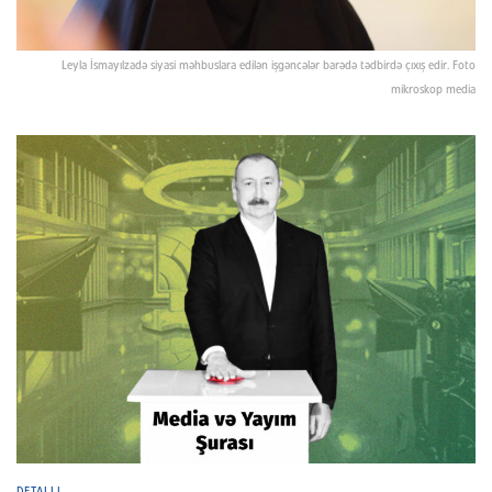
Leyla İsmayılzadə siyasi məhbuslara edilən işgəncələr barədə tədbirdə çıxış edir. Foto
mikroskop media