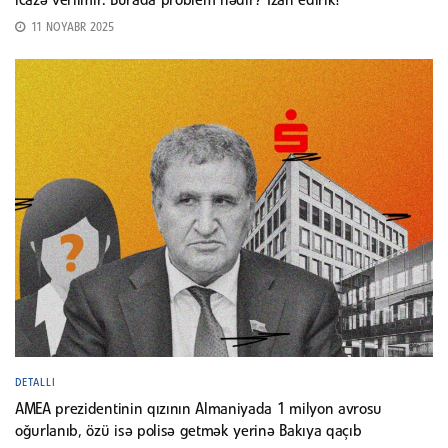
icazə verilmir. Burada problem nədir? İzah edirik!
11 NOYABR 2025
DETALLI
AMEA prezidentinin qızının Almaniyada 1 milyon avrosu
oğurlanıb, özü isə polisə getmək yerinə Bakıya qaçıb