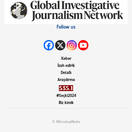
Follow us
Xəbər
İzah edirik
Detallı
Araşdırma
#Seçki2024
Biz kimik
© MikroskopMedia