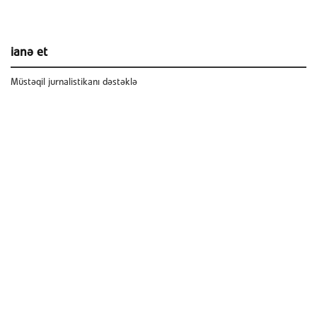
ianə et
Müstəqil jurnalistikanı dəstəklə