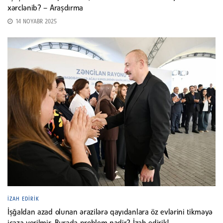
xərclənib? – Araşdırma
14 NOYABR 2025
İZAH EDIRIK
İşğaldan azad olunan ərazilərə qayıdanlara öz evlərini tikməyə