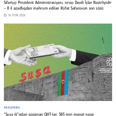
Sifarişçi Prezident Administrasiyası, icraçı Daxili İşlər Nazirliyidir
– 8 il azadlıqdan məhrum edilən Rüfət Səfərovun son sözü
16 İYUN 2026
ARAŞDIRMA
“Şuşa ili”ndən qazanan QHT-lər. 585 min manat nəyə