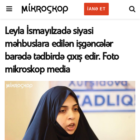
IANƏ ET
Leyla İsmayılzadə siyasi
məhbuslara edilən işgəncələr
barədə tədbirdə çıxış edir. Foto
mikroskop media