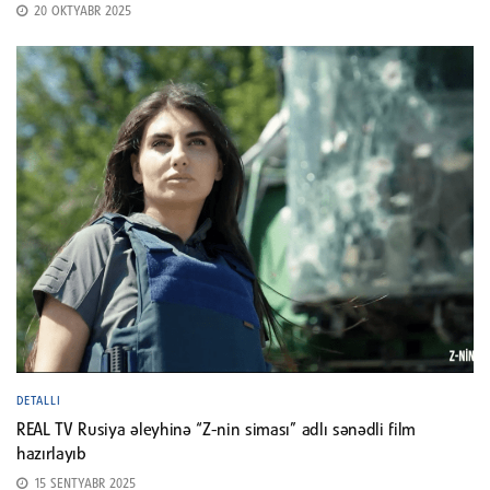
20 OKTYABR 2025
DETALLI
REAL TV Rusiya əleyhinə “Z-nin siması” adlı sənədli film
hazırlayıb
15 SENTYABR 2025