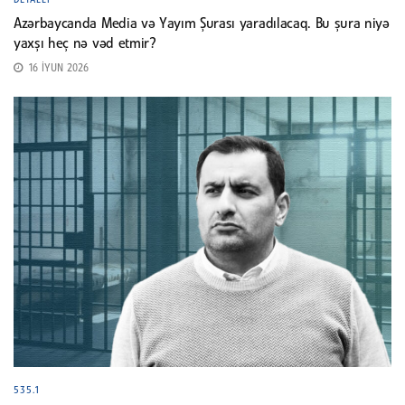
DETALLI
Azərbaycanda Media və Yayım Şurası yaradılacaq. Bu şura niyə
yaxşı heç nə vəd etmir?
16 İYUN 2026
535.1