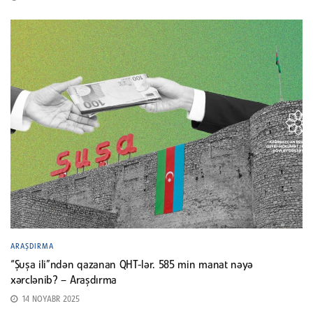
ARAŞDIRMA
“Şuşa ili”ndən qazanan QHT-lər. 585 min manat nəyə
xərclənib? – Araşdırma
14 NOYABR 2025