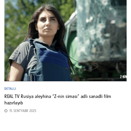
DETALLI
REAL TV Rusiya əleyhinə “Z-nin siması” adlı sənədli film
hazırlayıb
15 SENTYABR 2025