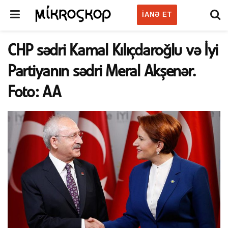
IANƏ ET
CHP sədri Kamal Kılıçdaroğlu və İyi
Partiyanın sədri Meral Akşenər.
Foto: AA