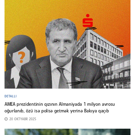
DETALLI
AMEA prezidentinin qızının Almaniyada 1 milyon avrosu
oğurlanıb, özü isə polisə getmək yerinə Bakıya qaçıb
20 OKTYABR 2025