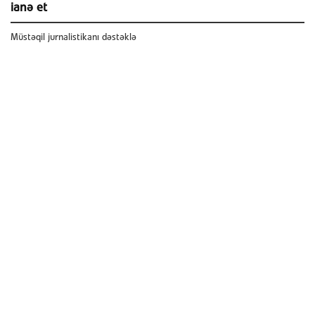
ianə et
Müstəqil jurnalistikanı dəstəklə