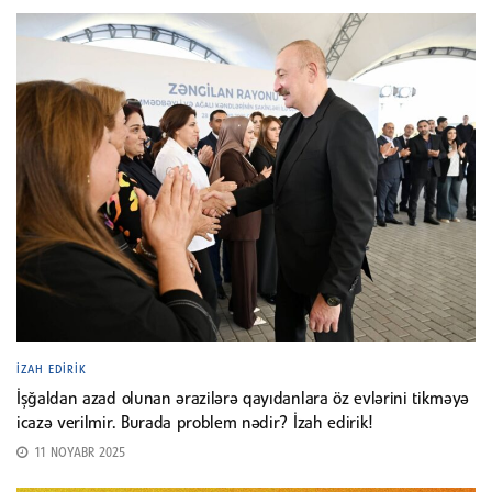
İZAH EDIRIK
İşğaldan azad olunan ərazilərə qayıdanlara öz evlərini tikməyə
icazə verilmir. Burada problem nədir? İzah edirik!
11 NOYABR 2025