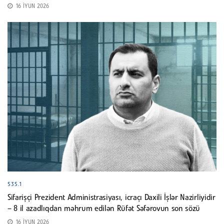
16 İYUN 2026
535.1
Sifarişçi Prezident Administrasiyası, icraçı Daxili İşlər Nazirliyidir
– 8 il azadlıqdan məhrum edilən Rüfət Səfərovun son sözü
16 İYUN 2026