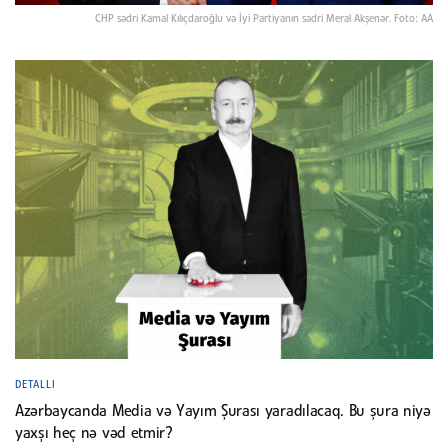
CHP sədri Kamal Kılıçdaroğlu və İyi Partiyanın sədri Meral Akşenər. Foto: AA
DETALLI
Azərbaycanda Media və Yayım Şurası yaradılacaq. Bu şura niyə
yaxşı heç nə vəd etmir?