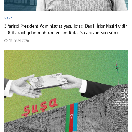
535.1
Sifarişçi Prezident Administrasiyası, icraçı Daxili İşlər Nazirliyidir
– 8 il azadlıqdan məhrum edilən Rüfət Səfərovun son sözü
16 İYUN 2026