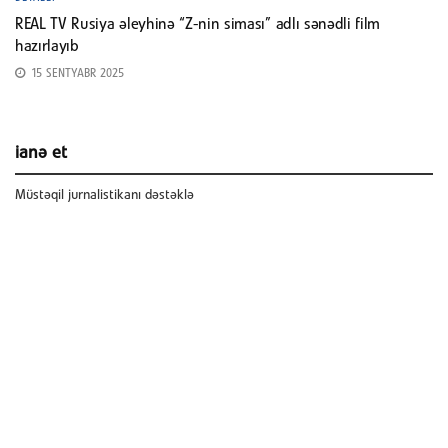
REAL TV Rusiya əleyhinə “Z-nin siması” adlı sənədli film
hazırlayıb
15 SENTYABR 2025
ianə et
Müstəqil jurnalistikanı dəstəklə