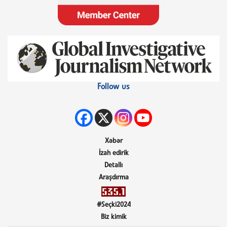
Follow us
Xəbər
İzah edirik
Detallı
Araşdırma
#Seçki2024
Biz kimik