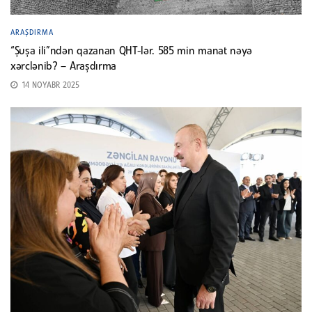
ARAŞDIRMA
“Şuşa ili”ndən qazanan QHT-lər. 585 min manat nəyə
xərclənib? – Araşdırma
14 NOYABR 2025