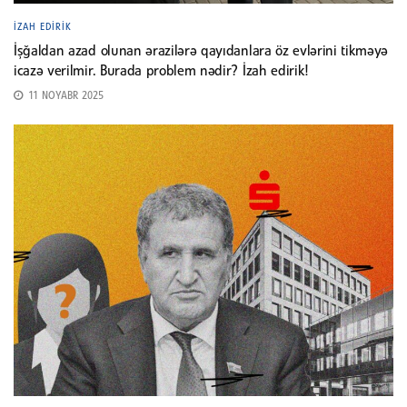
İZAH EDIRIK
İşğaldan azad olunan ərazilərə qayıdanlara öz evlərini tikməyə
icazə verilmir. Burada problem nədir? İzah edirik!
11 NOYABR 2025