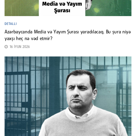
DETALLI
Azərbaycanda Media və Yayım Şurası yaradılacaq. Bu şura niyə
yaxşı heç nə vəd etmir?
16 İYUN 2026