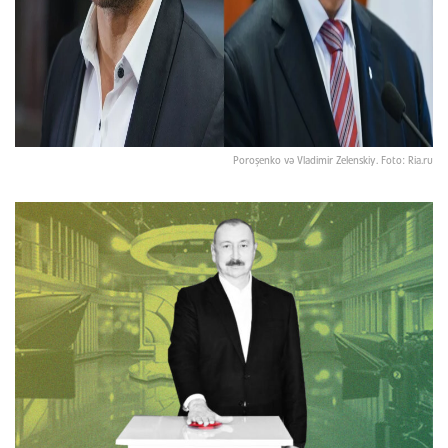
Poroşenko və Vladimir Zelenskiy. Foto: Ria.ru