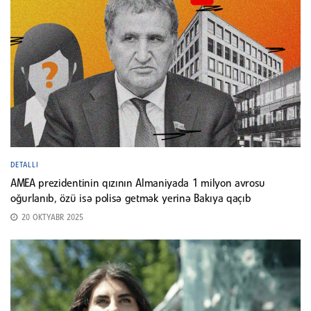
DETALLI
AMEA prezidentinin qızının Almaniyada 1 milyon avrosu
oğurlanıb, özü isə polisə getmək yerinə Bakıya qaçıb
20 OKTYABR 2025