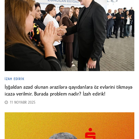
İZAH EDIRIK
İşğaldan azad olunan ərazilərə qayıdanlara öz evlərini tikməyə
icazə verilmir. Burada problem nədir? İzah edirik!
11 NOYABR 2025