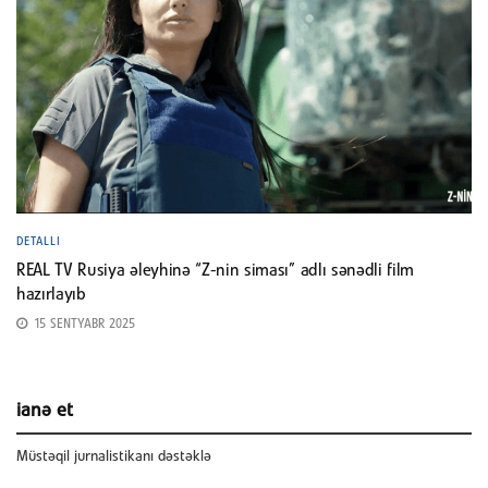
DETALLI
REAL TV Rusiya əleyhinə “Z-nin siması” adlı sənədli film
hazırlayıb
15 SENTYABR 2025
ianə et
Müstəqil jurnalistikanı dəstəklə