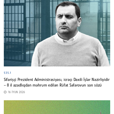
535.1
Sifarişçi Prezident Administrasiyası, icraçı Daxili İşlər Nazirliyidir
– 8 il azadlıqdan məhrum edilən Rüfət Səfərovun son sözü
16 İYUN 2026