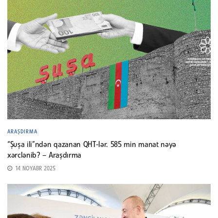
ARAŞDIRMA
“Şuşa ili”ndən qazanan QHT-lər. 585 min manat nəyə
xərclənib? – Araşdırma
14 NOYABR 2025