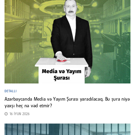
DETALLI
Azərbaycanda Media və Yayım Şurası yaradılacaq. Bu şura niyə
yaxşı heç nə vəd etmir?
16 İYUN 2026