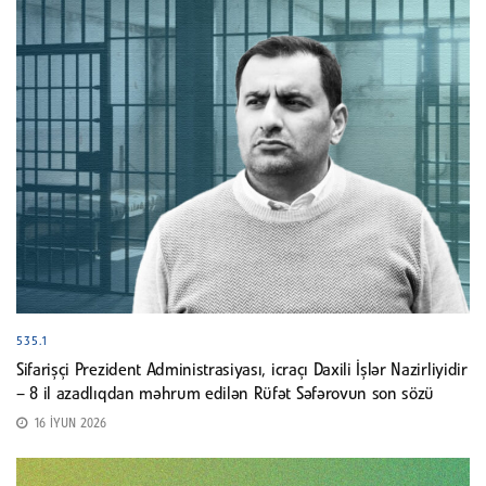
535.1
Sifarişçi Prezident Administrasiyası, icraçı Daxili İşlər Nazirliyidir
– 8 il azadlıqdan məhrum edilən Rüfət Səfərovun son sözü
16 İYUN 2026