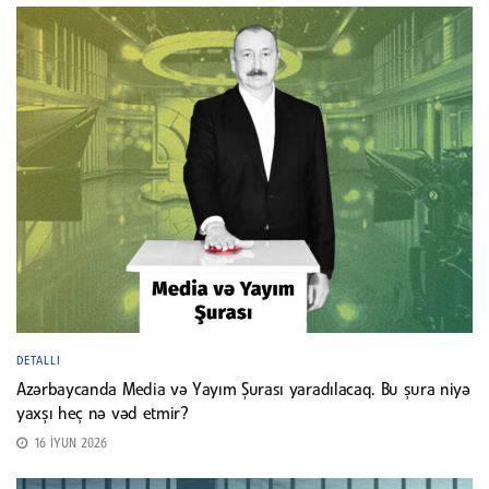
DETALLI
Azərbaycanda Media və Yayım Şurası yaradılacaq. Bu şura niyə
yaxşı heç nə vəd etmir?
16 İYUN 2026