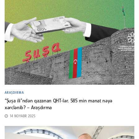
ARAŞDIRMA
“Şuşa ili”ndən qazanan QHT-lər. 585 min manat nəyə
xərclənib? – Araşdırma
14 NOYABR 2025