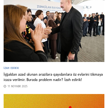
İZAH EDIRIK
İşğaldan azad olunan ərazilərə qayıdanlara öz evlərini tikməyə
icazə verilmir. Burada problem nədir? İzah edirik!
11 NOYABR 2025