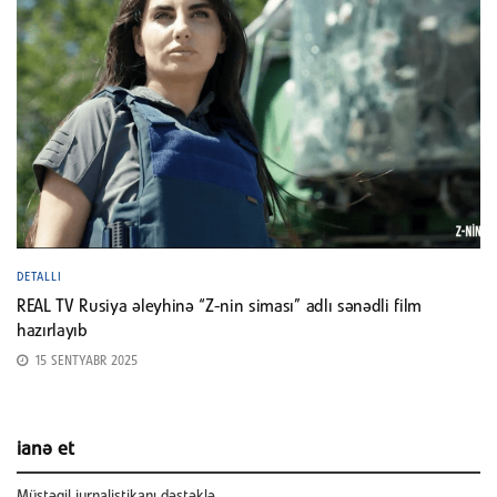
DETALLI
REAL TV Rusiya əleyhinə “Z-nin siması” adlı sənədli film
hazırlayıb
15 SENTYABR 2025
ianə et
Müstəqil jurnalistikanı dəstəklə