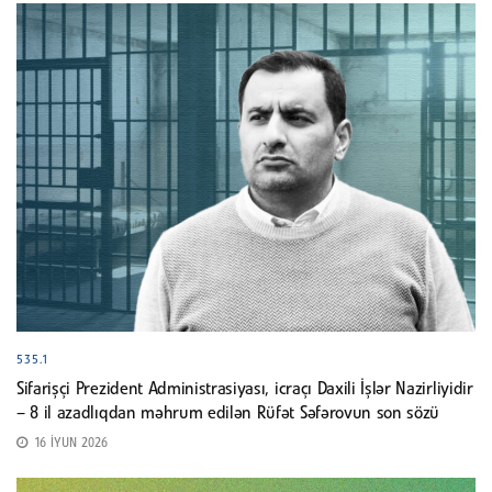
535.1
Sifarişçi Prezident Administrasiyası, icraçı Daxili İşlər Nazirliyidir
– 8 il azadlıqdan məhrum edilən Rüfət Səfərovun son sözü
16 İYUN 2026