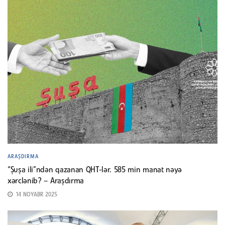
ARAŞDIRMA
“Şuşa ili”ndən qazanan QHT-lər. 585 min manat nəyə
xərclənib? – Araşdırma
14 NOYABR 2025