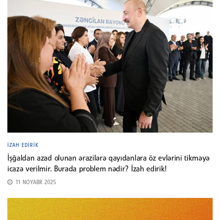
İZAH EDIRIK
İşğaldan azad olunan ərazilərə qayıdanlara öz evlərini tikməyə
icazə verilmir. Burada problem nədir? İzah edirik!
11 NOYABR 2025