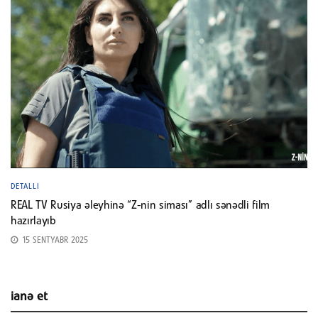
DETALLI
REAL TV Rusiya əleyhinə “Z-nin siması” adlı sənədli film
hazırlayıb
15 SENTYABR 2025
ianə et