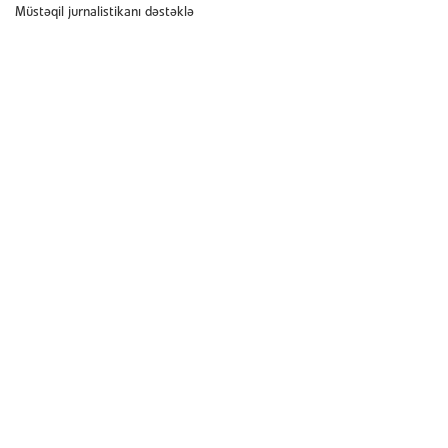
Müstəqil jurnalistikanı dəstəklə