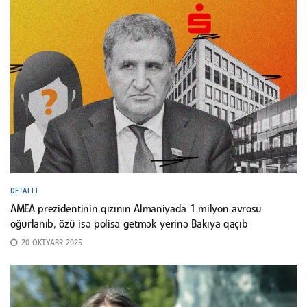
DETALLI
AMEA prezidentinin qızının Almaniyada 1 milyon avrosu
oğurlanıb, özü isə polisə getmək yerinə Bakıya qaçıb
20 OKTYABR 2025