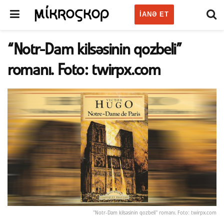
IANƏ ET
“Notr-Dam kilsəsinin qozbeli”
romanı. Foto: twirpx.com
"Notr-Dam kilsəsinin qozbeli" romanı. Foto: twirpx.com