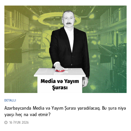
DETALLI
Azərbaycanda Media və Yayım Şurası yaradılacaq. Bu şura niyə
yaxşı heç nə vəd etmir?
16 İYUN 2026