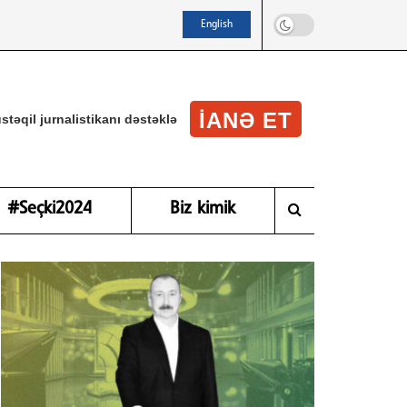
English
IANƏ ET
stəqil jurnalistikanı dəstəklə
#Seçki2024
Biz kimik