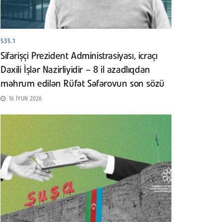
535.1
Sifarişçi Prezident Administrasiyası, icraçı
Daxili İşlər Nazirliyidir – 8 il azadlıqdan
məhrum edilən Rüfət Səfərovun son sözü
16 İYUN 2026