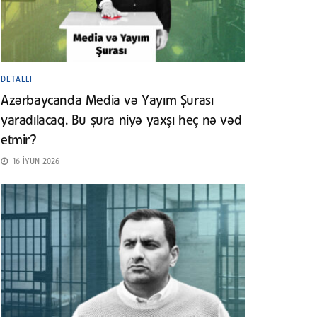
DETALLI
Azərbaycanda Media və Yayım Şurası
yaradılacaq. Bu şura niyə yaxşı heç nə vəd
etmir?
16 İYUN 2026