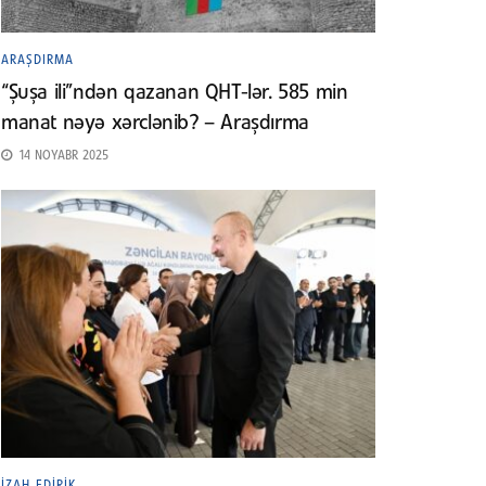
ARAŞDIRMA
“Şuşa ili”ndən qazanan QHT-lər. 585 min
manat nəyə xərclənib? – Araşdırma
14 NOYABR 2025
İZAH EDIRIK