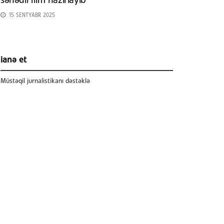
sənədli film hazırlayıb
15 SENTYABR 2025
ianə et
Müstəqil jurnalistikanı dəstəklə