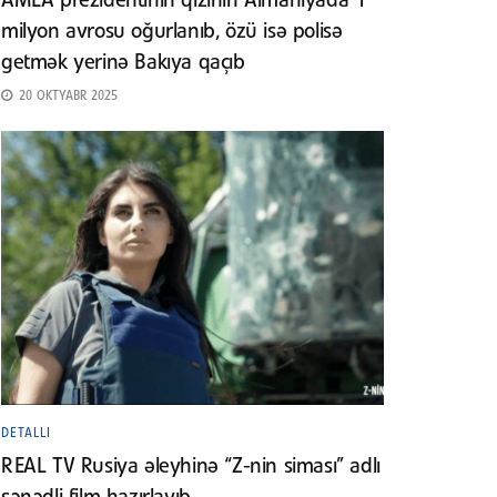
AMEA prezidentinin qızının Almaniyada 1
milyon avrosu oğurlanıb, özü isə polisə
getmək yerinə Bakıya qaçıb
20 OKTYABR 2025
DETALLI
REAL TV Rusiya əleyhinə “Z-nin siması” adlı