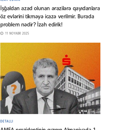
İşğaldan azad olunan ərazilərə qayıdanlara
öz evlərini tikməyə icazə verilmir. Burada
problem nədir? İzah edirik!
11 NOYABR 2025
DETALLI