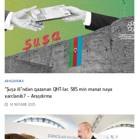
ARAŞDIRMA
“Şuşa ili”ndən qazanan QHT-lər. 585 min manat nəyə
xərclənib? – Araşdırma
14 NOYABR 2025