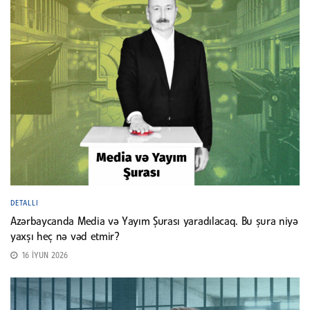
DETALLI
Azərbaycanda Media və Yayım Şurası yaradılacaq. Bu şura niyə
yaxşı heç nə vəd etmir?
16 İYUN 2026