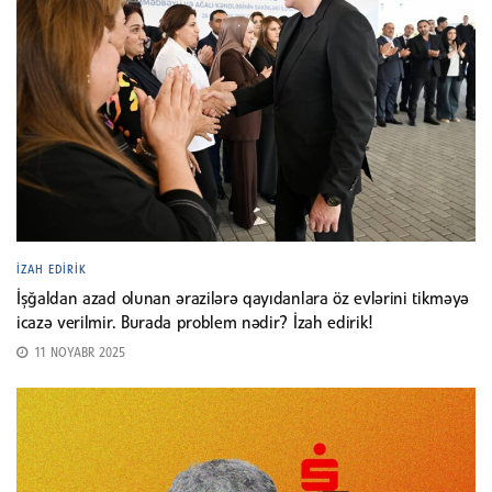
İZAH EDIRIK
İşğaldan azad olunan ərazilərə qayıdanlara öz evlərini tikməyə
icazə verilmir. Burada problem nədir? İzah edirik!
11 NOYABR 2025