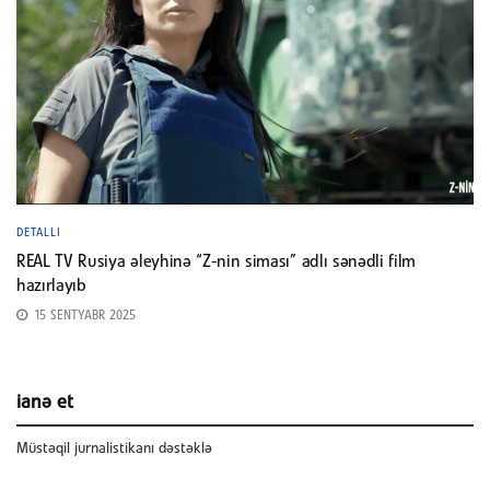
DETALLI
REAL TV Rusiya əleyhinə “Z-nin siması” adlı sənədli film
hazırlayıb
15 SENTYABR 2025
ianə et
Müstəqil jurnalistikanı dəstəklə