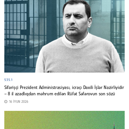
535.1
Sifarişçi Prezident Administrasiyası, icraçı Daxili İşlər Nazirliyidir
– 8 il azadlıqdan məhrum edilən Rüfət Səfərovun son sözü
16 İYUN 2026