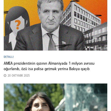
DETALLI
AMEA prezidentinin qızının Almaniyada 1 milyon avrosu
oğurlanıb, özü isə polisə getmək yerinə Bakıya qaçıb
20 OKTYABR 2025