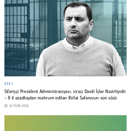
535.1
Sifarişçi Prezident Administrasiyası, icraçı Daxili İşlər Nazirliyidir
– 8 il azadlıqdan məhrum edilən Rüfət Səfərovun son sözü
16 İYUN 2026