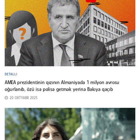
DETALLI
AMEA prezidentinin qızının Almaniyada 1 milyon avrosu
oğurlanıb, özü isə polisə getmək yerinə Bakıya qaçıb
20 OKTYABR 2025