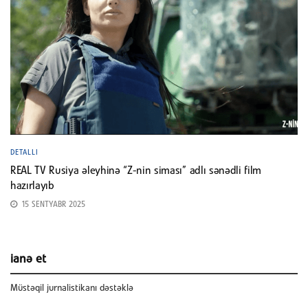
DETALLI
REAL TV Rusiya əleyhinə “Z-nin siması” adlı sənədli film
hazırlayıb
15 SENTYABR 2025
ianə et
Müstəqil jurnalistikanı dəstəklə