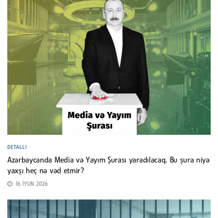
DETALLI
Azərbaycanda Media və Yayım Şurası yaradılacaq. Bu şura niyə
yaxşı heç nə vəd etmir?
16 İYUN 2026