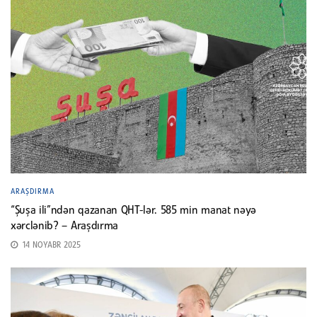
ARAŞDIRMA
“Şuşa ili”ndən qazanan QHT-lər. 585 min manat nəyə
xərclənib? – Araşdırma
14 NOYABR 2025