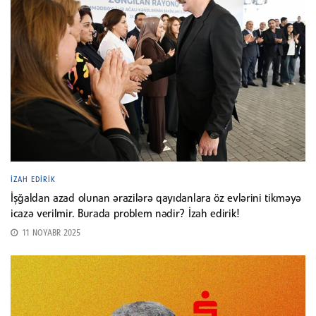
İZAH EDIRIK
İşğaldan azad olunan ərazilərə qayıdanlara öz evlərini tikməyə
icazə verilmir. Burada problem nədir? İzah edirik!
11 NOYABR 2025