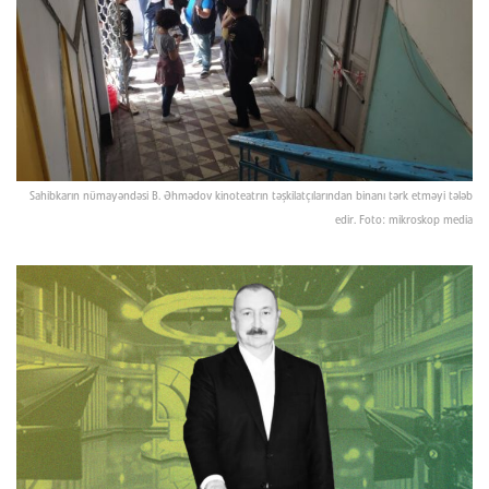
Sahibkarın nümayəndəsi B. Əhmədov kinoteatrın təşkilatçılarından binanı tərk etməyi tələb
edir. Foto: mikroskop media