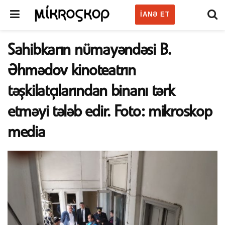
IANƏ ET
Sahibkarın nümayəndəsi B.
Əhmədov kinoteatrın
təşkilatçılarından binanı tərk
etməyi tələb edir. Foto: mikroskop
media