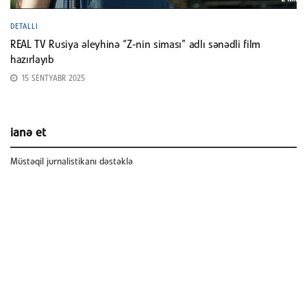
DETALLI
REAL TV Rusiya əleyhinə “Z-nin siması” adlı sənədli film
hazırlayıb
15 SENTYABR 2025
ianə et
Müstəqil jurnalistikanı dəstəklə