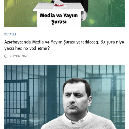
DETALLI
Azərbaycanda Media və Yayım Şurası yaradılacaq. Bu şura niyə
yaxşı heç nə vəd etmir?
16 İYUN 2026