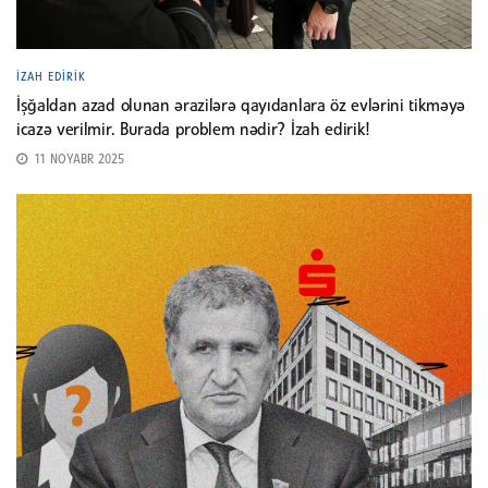
İZAH EDIRIK
İşğaldan azad olunan ərazilərə qayıdanlara öz evlərini tikməyə
icazə verilmir. Burada problem nədir? İzah edirik!
11 NOYABR 2025