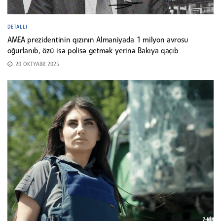
DETALLI
AMEA prezidentinin qızının Almaniyada 1 milyon avrosu
oğurlanıb, özü isə polisə getmək yerinə Bakıya qaçıb
20 OKTYABR 2025