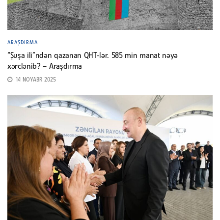
ARAŞDIRMA
“Şuşa ili”ndən qazanan QHT-lər. 585 min manat nəyə
xərclənib? – Araşdırma
14 NOYABR 2025