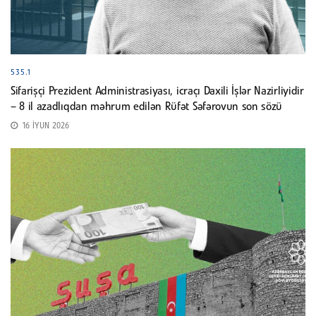
535.1
Sifarişçi Prezident Administrasiyası, icraçı Daxili İşlər Nazirliyidir
– 8 il azadlıqdan məhrum edilən Rüfət Səfərovun son sözü
16 İYUN 2026