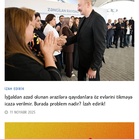
İZAH EDIRIK
İşğaldan azad olunan ərazilərə qayıdanlara öz evlərini tikməyə
icazə verilmir. Burada problem nədir? İzah edirik!
11 NOYABR 2025