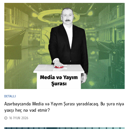
DETALLI
Azərbaycanda Media və Yayım Şurası yaradılacaq. Bu şura niyə
yaxşı heç nə vəd etmir?
16 İYUN 2026