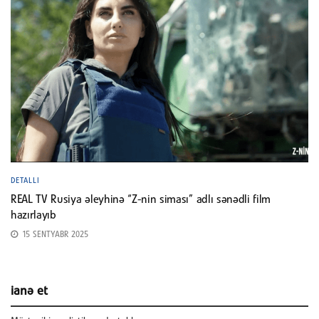
DETALLI
REAL TV Rusiya əleyhinə “Z-nin siması” adlı sənədli film
hazırlayıb
15 SENTYABR 2025
ianə et