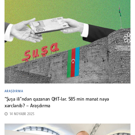
ARAŞDIRMA
“Şuşa ili”ndən qazanan QHT-lər. 585 min manat nəyə
xərclənib? – Araşdırma
14 NOYABR 2025