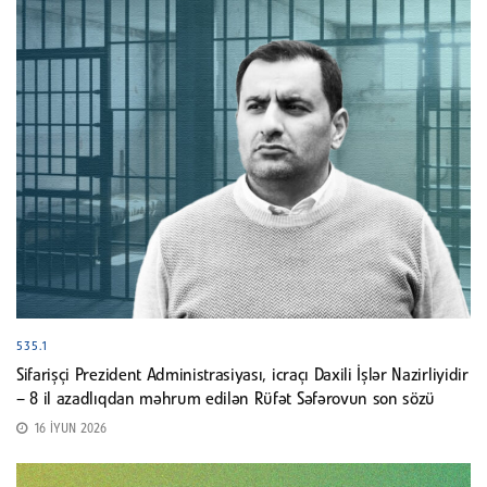
535.1
Sifarişçi Prezident Administrasiyası, icraçı Daxili İşlər Nazirliyidir
– 8 il azadlıqdan məhrum edilən Rüfət Səfərovun son sözü
16 İYUN 2026