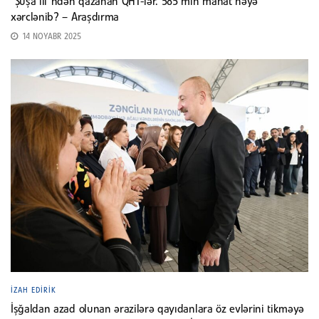
“Şuşa ili”ndən qazanan QHT-lər. 585 min manat nəyə
xərclənib? – Araşdırma
14 NOYABR 2025
İZAH EDIRIK
İşğaldan azad olunan ərazilərə qayıdanlara öz evlərini tikməyə