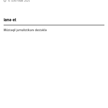
15 SENTYABR 2025
ianə et
Müstəqil jurnalistikanı dəstəklə