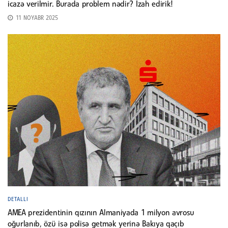
icazə verilmir. Burada problem nədir? İzah edirik!
11 NOYABR 2025
DETALLI
AMEA prezidentinin qızının Almaniyada 1 milyon avrosu
oğurlanıb, özü isə polisə getmək yerinə Bakıya qaçıb