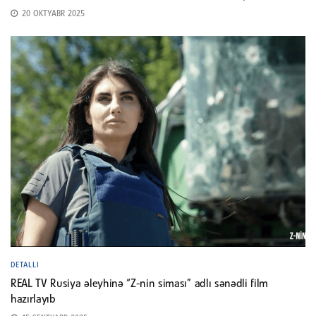
20 OKTYABR 2025
DETALLI
REAL TV Rusiya əleyhinə “Z-nin siması” adlı sənədli film
hazırlayıb