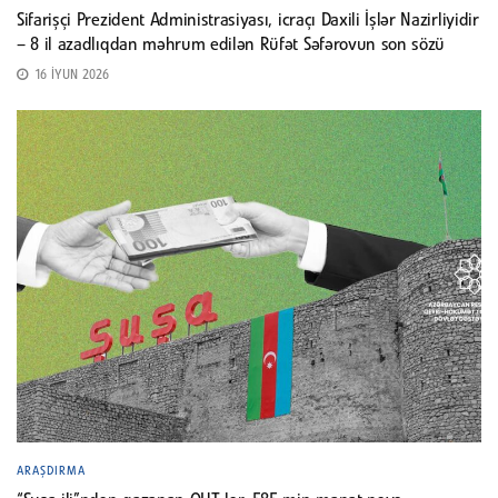
Sifarişçi Prezident Administrasiyası, icraçı Daxili İşlər Nazirliyidir
– 8 il azadlıqdan məhrum edilən Rüfət Səfərovun son sözü
16 İYUN 2026
ARAŞDIRMA