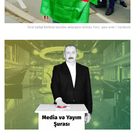
Tural Sadiqli Berlində keçirilən aksiyaların birində. Foto: şəxsi arxiv / facebook