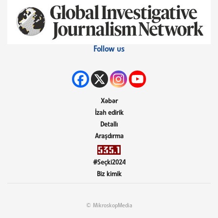
Follow us
Xəbər
İzah edirik
Detallı
Araşdırma
#Seçki2024
Biz kimik
© MikroskopMedia