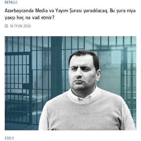
DETALLI
Azərbaycanda Media və Yayım Şurası yaradılacaq. Bu şura niyə
yaxşı heç nə vəd etmir?
16 İYUN 2026
535.1