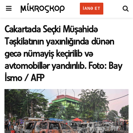
IANƏ ET
Cakartada Seçki Müşahidə
Təşkilatının yaxınlığında dünən
gecə nümayiş keçirilib və
avtomobillər yandırılıb. Foto: Bay
İsmo / AFP