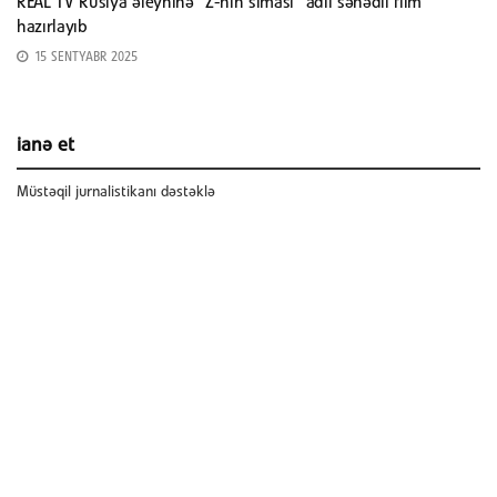
REAL TV Rusiya əleyhinə “Z-nin siması” adlı sənədli film
hazırlayıb
15 SENTYABR 2025
ianə et
Müstəqil jurnalistikanı dəstəklə