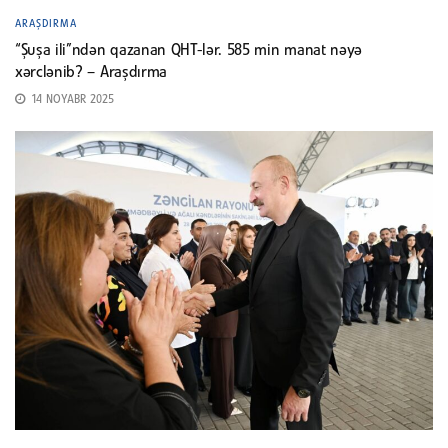
ARAŞDIRMA
“Şuşa ili”ndən qazanan QHT-lər. 585 min manat nəyə
xərclənib? – Araşdırma
14 NOYABR 2025