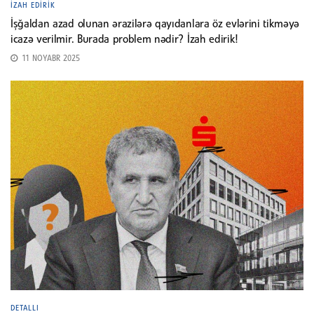
İZAH EDIRIK
İşğaldan azad olunan ərazilərə qayıdanlara öz evlərini tikməyə
icazə verilmir. Burada problem nədir? İzah edirik!
11 NOYABR 2025
DETALLI