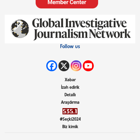
Follow us
Xəbər
İzah edirik
Detallı
Araşdırma
#Seçki2024
Biz kimik