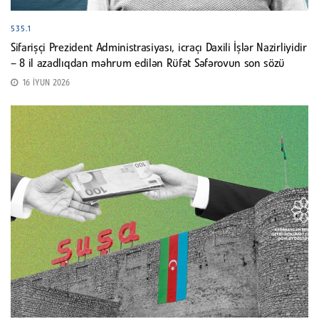
535.1
Sifarişçi Prezident Administrasiyası, icraçı Daxili İşlər Nazirliyidir
– 8 il azadlıqdan məhrum edilən Rüfət Səfərovun son sözü
16 İYUN 2026