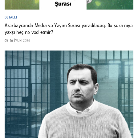
DETALLI
Azərbaycanda Media və Yayım Şurası yaradılacaq. Bu şura niyə
yaxşı heç nə vəd etmir?
16 İYUN 2026