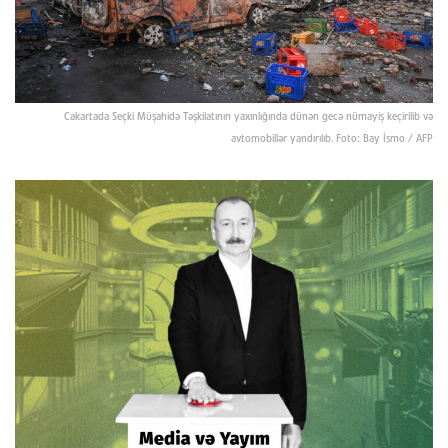
Cakartada Seçki Müşahidə Təşkilatının yaxınlığında dünən gecə nümayiş keçirilib və
avtomobillər yandırılıb. Foto: Bay İsmo / AFP