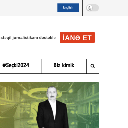
English
IANƏ ET
stəqil jurnalistikanı dəstəklə
#Seçki2024
Biz kimik