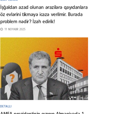
İşğaldan azad olunan ərazilərə qayıdanlara
öz evlərini tikməyə icazə verilmir. Burada
problem nədir? İzah edirik!
11 NOYABR 2025
DETALLI