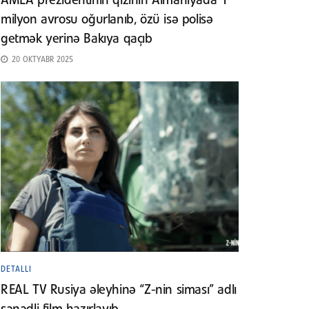
AMEA prezidentinin qızının Almaniyada 1
milyon avrosu oğurlanıb, özü isə polisə
getmək yerinə Bakıya qaçıb
20 OKTYABR 2025
DETALLI
REAL TV Rusiya əleyhinə “Z-nin siması” adlı