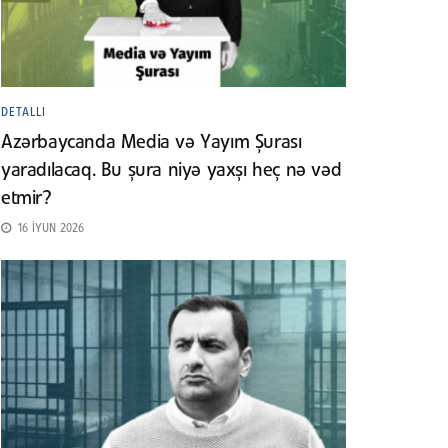
DETALLI
Azərbaycanda Media və Yayım Şurası
yaradılacaq. Bu şura niyə yaxşı heç nə vəd
etmir?
16 İYUN 2026