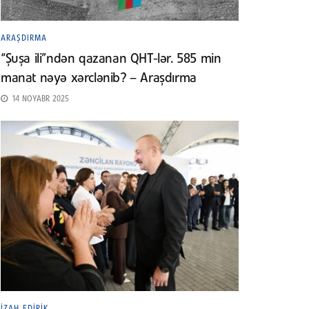
ARAŞDIRMA
“Şuşa ili”ndən qazanan QHT-lər. 585 min
manat nəyə xərclənib? – Araşdırma
14 NOYABR 2025
İZAH EDIRIK