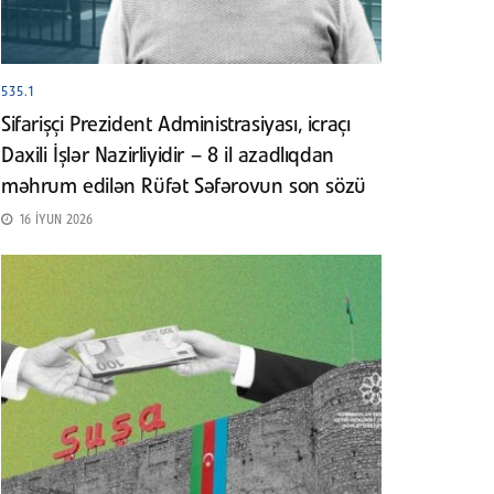
535.1
Sifarişçi Prezident Administrasiyası, icraçı
Daxili İşlər Nazirliyidir – 8 il azadlıqdan
məhrum edilən Rüfət Səfərovun son sözü
16 İYUN 2026