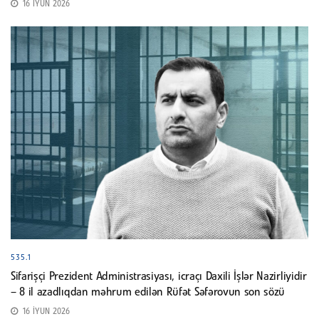
16 İYUN 2026
535.1
Sifarişçi Prezident Administrasiyası, icraçı Daxili İşlər Nazirliyidir
– 8 il azadlıqdan məhrum edilən Rüfət Səfərovun son sözü
16 İYUN 2026