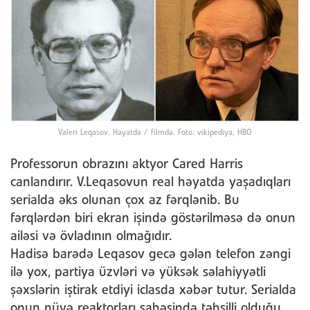
Valeri Leqasov. Həyatda / filmdə. Foto: vikipediya, HBO
Professorun obrazını aktyor Cared Harris
canlandırır. V.Leqasovun real həyatda yaşadıqları
serialda əks olunan çox az fərqlənib. Bu
fərqlərdən biri ekran işində göstərilməsə də onun
ailəsi və övladının olmağıdır.
Hadisə barədə Leqasov gecə gələn telefon zəngi
ilə yox, partiya üzvləri və yüksək səlahiyyətli
şəxslərin iştirak etdiyi iclasda xəbər tutur. Serialda
onun nüvə reaktorları sahəsində təhsilli olduğu