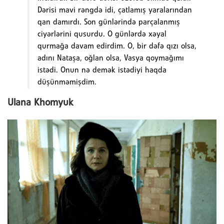
Dərisi mavi rəngdə idi, çatlamış yaralarından
qan damırdı. Son günlərində parçalanmış
ciyərlərini qusurdu. O günlərdə xəyal
qurmağa davam edirdim. O, bir dəfə qızı olsa,
adını Nataşa, oğlan olsa, Vasya qoymağımı
istədi. Onun nə demək istədiyi haqda
düşünməmişdim.
Ulana Khomyuk