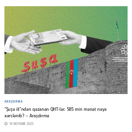
ARAŞDIRMA
“Şuşa ili”ndən qazanan QHT-lər. 585 min manat nəyə
xərclənib? – Araşdırma
14 NOYABR 2025