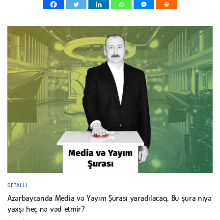
DETALLI
Azərbaycanda Media və Yayım Şurası yaradılacaq. Bu şura niyə
yaxşı heç nə vəd etmir?