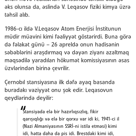
əks olunsa da, əslində V. Leqasov fiziki kimya üzrə
təhsil alıb.
1986-cı ildə V.Leqasov Atom Enerjisi İnstitunun
müdir müavini kimi fəaliyyət göstərirdi. Buna görə
də fəlakət günü – 26 apreldə onun hadisənin
səbəblərini araşdırmaq və dəyən ziyanı azaltmaq
məqsədilə yaradılan hökumət komissiyasının əsas
üzvlərindən birinə çevrilir.
Çernobıl stansiyasına ilk dəfə ayaq basanda
buradakı vəziyyət onu şok edir. Leqasovun
qeydlərində deyilir:
Stansiyada elə bir hazırlıqsızlıq, fikir
qarışıqlığı və elə bir qorxu var idi ki, 1941-ci il
(Nazi Almaniyasının SSRİ-ni istila etməsi) kimi
idi, hətta daha da pis idi. Brestdəki kimi idi,