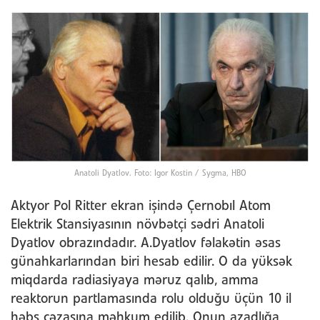
Anatoli Dyatlov. Foto: Igor Kostin / Sygma, HBO
Aktyor Pol Ritter ekran işində Çernobıl Atom
Elektrik Stansiyasının növbətçi sədri Anatoli
Dyatlov obrazındadır. A.Dyatlov fəlakətin əsas
günahkarlarından biri hesab edilir. O da yüksək
miqdarda radiasiyaya məruz qalıb, amma
reaktorun partlamasında rolu olduğu üçün 10 il
həbs cəzasına məhkum edilib. Onun azadlığa