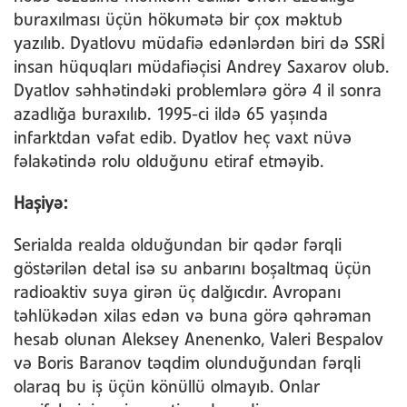
buraxılması üçün hökumətə bir çox məktub
yazılıb. Dyatlovu müdafiə edənlərdən biri də SSRİ
insan hüquqları müdafiəçisi Andrey Saxarov olub.
Dyatlov səhhətindəki problemlərə görə 4 il sonra
azadlığa buraxılıb. 1995-ci ildə 65 yaşında
infarktdan vəfat edib. Dyatlov heç vaxt nüvə
fəlakətində rolu olduğunu etiraf etməyib.
Haşiyə:
Serialda realda olduğundan bir qədər fərqli
göstərilən detal isə su anbarını boşaltmaq üçün
radioaktiv suya girən üç dalğıcdır. Avropanı
təhlükədən xilas edən və buna görə qəhrəman
hesab olunan Aleksey Anenenko, Valeri Bespalov
və Boris Baranov təqdim olunduğundan fərqli
olaraq bu iş üçün könüllü olmayıb. Onlar