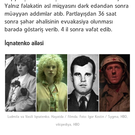
Yalnız fəlakətin əsl miqyasını dərk edəndən sonra
müəyyən addımlar atıb. Partlayışdan 36 saat
sonra şəhər əhalisinin evuakasiya olunması
barədə göstəriş verib. 4 il sonra vəfat edib.
İqnatenko ailəsi
Ludmila və Vasili Iqnatenko. Həyatda / filmdə. Foto: Igor Kostin / Sygma, HBO,
vikipediya, HBO