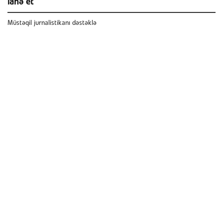
ianə et
Müstəqil jurnalistikanı dəstəklə