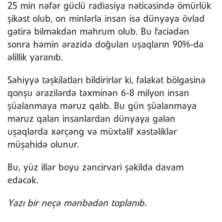
25 min nəfər güclü radiasiya nəticəsində ömürlük
şikəst olub, on minlərlə insan isə dünyaya övlad
gətirə bilməkdən məhrum olub. Bu faciədən
sonra həmin ərazidə doğulan uşaqların 90%-də
əlillik yaranıb.
Səhiyyə təşkilatları bildirirlər ki, fəlakət bölgəsinə
qonşu ərazilərdə təxminən 6-8 milyon insan
şüalanmaya məruz qalıb. Bu gün şüalanmaya
məruz qalan insanlardan dünyaya gələn
uşaqlarda xərçəng və müxtəlif xəstəliklər
müşahidə olunur.
Bu, yüz illər boyu zəncirvari şəkildə davam
edəcək.
Yazı bir neçə mənbədən toplanıb.