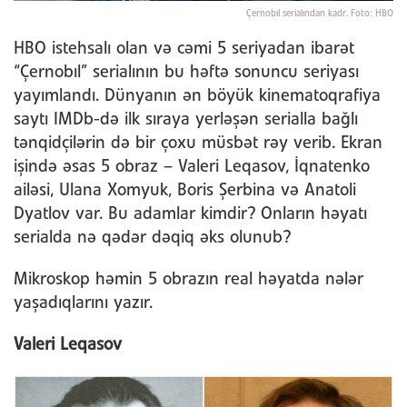
Çernobıl serialından kadr. Foto: HBO
HBO istehsalı olan və cəmi 5 seriyadan ibarət
“Çernobıl” serialının bu həftə sonuncu seriyası
yayımlandı. Dünyanın ən böyük kinematoqrafiya
saytı IMDb-də ilk sıraya yerləşən serialla bağlı
tənqidçilərin də bir çoxu müsbət rəy verib. Ekran
işində əsas 5 obraz – Valeri Leqasov, İqnatenko
ailəsi, Ulana Xomyuk, Boris Şerbina və Anatoli
Dyatlov var. Bu adamlar kimdir? Onların həyatı
serialda nə qədər dəqiq əks olunub?
Mikroskop həmin 5 obrazın real həyatda nələr
yaşadıqlarını yazır.
Valeri Leqasov