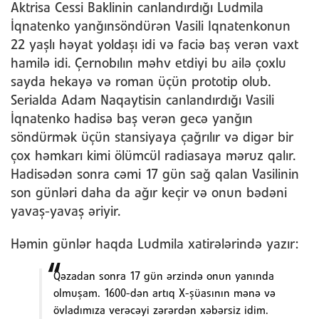
Aktrisa Cessi Baklinin canlandırdığı Ludmila
İqnatenko yanğınsöndürən Vasili Iqnatenkonun
22 yaşlı həyat yoldaşı idi və faciə baş verən vaxt
hamilə idi. Çernobılın məhv etdiyi bu ailə çoxlu
sayda hekayə və roman üçün prototip olub.
Serialda Adam Naqaytisin canlandırdığı Vasili
İqnatenko hadisə baş verən gecə yanğın
söndürmək üçün stansiyaya çağrılır və digər bir
çox həmkarı kimi ölümcül radiasaya məruz qalır.
Hadisədən sonra cəmi 17 gün sağ qalan Vasilinin
son günləri daha da ağır keçir və onun bədəni
yavaş-yavaş əriyir.
Həmin günlər haqda Ludmila xatirələrində yazır:
Qəzadan sonra 17 gün ərzində onun yanında
olmuşam. 1600-dən artıq X-şüasının mənə və
övladımıza verəcəyi zərərdən xəbərsiz idim.