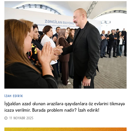
İZAH EDIRIK
İşğaldan azad olunan ərazilərə qayıdanlara öz evlərini tikməyə
icazə verilmir. Burada problem nədir? İzah edirik!
11 NOYABR 2025