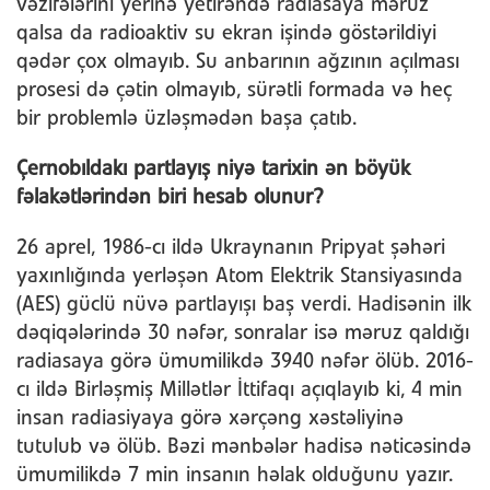
vəzifələrini yerinə yetirəndə radiasaya məruz
qalsa da radioaktiv su ekran işində göstərildiyi
qədər çox olmayıb. Su anbarının ağzının açılması
prosesi də çətin olmayıb, sürətli formada və heç
bir problemlə üzləşmədən başa çatıb.
Çernobıldakı partlayış niyə tarixin ən böyük
fəlakətlərindən biri hesab olunur?
26 aprel, 1986-cı ildə Ukraynanın Pripyat şəhəri
yaxınlığında yerləşən Atom Elektrik Stansiyasında
(AES) güclü nüvə partlayışı baş verdi. Hadisənin ilk
dəqiqələrində 30 nəfər, sonralar isə məruz qaldığı
radiasaya görə ümumilikdə 3940 nəfər ölüb. 2016-
cı ildə Birləşmiş Millətlər İttifaqı açıqlayıb ki, 4 min
insan radiasiyaya görə xərçəng xəstəliyinə
tutulub və ölüb. Bəzi mənbələr hadisə nəticəsində
ümumilikdə 7 min insanın həlak olduğunu yazır.