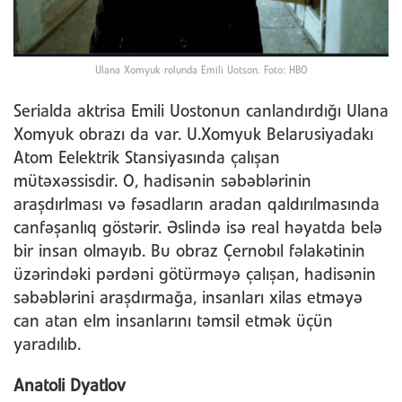
Ulana Xomyuk rolunda Emili Uotson. Foto: HBO
Serialda aktrisa Emili Uostonun canlandırdığı Ulana
Xomyuk obrazı da var. U.Xomyuk Belarusiyadakı
Atom Eelektrik Stansiyasında çalışan
mütəxəssisdir. O, hadisənin səbəblərinin
araşdırlması və fəsadların aradan qaldırılmasında
canfəşanlıq göstərir. Əslində isə real həyatda belə
bir insan olmayıb. Bu obraz Çernobıl fəlakətinin
üzərindəki pərdəni götürməyə çalışan, hadisənin
səbəblərini araşdırmağa, insanları xilas etməyə
can atan elm insanlarını təmsil etmək üçün
yaradılıb.
Anatoli Dyatlov