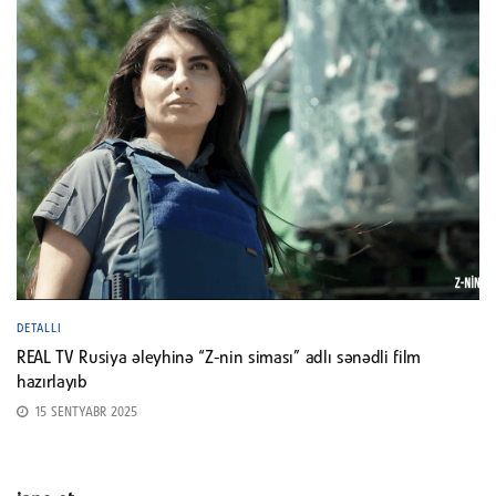
DETALLI
REAL TV Rusiya əleyhinə “Z-nin siması” adlı sənədli film
hazırlayıb
15 SENTYABR 2025