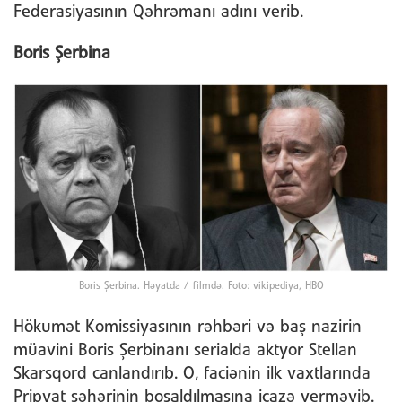
Federasiyasının Qəhrəmanı adını verib.
Boris Şerbina
Boris Şerbina. Həyatda / filmdə. Foto: vikipediya, HBO
Hökumət Komissiyasının rəhbəri və baş nazirin
müavini Boris Şerbinanı serialda aktyor Stellan
Skarsqord canlandırıb. O, faciənin ilk vaxtlarında
Pripyat şəhərinin boşaldılmasına icazə verməyib.