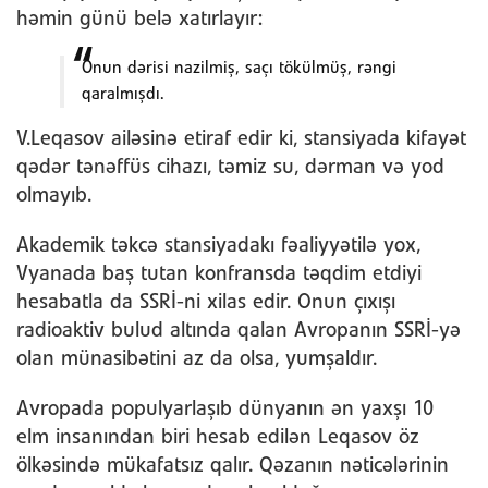
həmin günü belə xatırlayır:
Onun dərisi nazilmiş, saçı tökülmüş, rəngi
qaralmışdı.
V.Leqasov ailəsinə etiraf edir ki, stansiyada kifayət
qədər tənəffüs cihazı, təmiz su, dərman və yod
olmayıb.
Akademik təkcə stansiyadakı fəaliyyətilə yox,
Vyanada baş tutan konfransda təqdim etdiyi
hesabatla da SSRİ-ni xilas edir. Onun çıxışı
radioaktiv bulud altında qalan Avropanın SSRİ-yə
olan münasibətini az da olsa, yumşaldır.
Avropada populyarlaşıb dünyanın ən yaxşı 10
elm insanından biri hesab edilən Leqasov öz
ölkəsində mükafatsız qalır. Qəzanın nəticələrinin