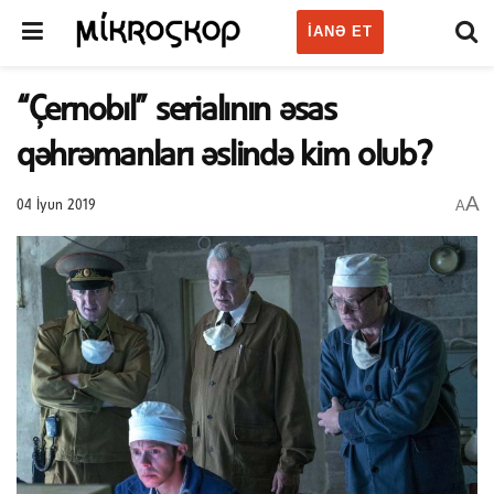
IANƏ ET
“Çernobıl” serialının əsas
qəhrəmanları əslində kim olub?
A
A
04 İyun 2019