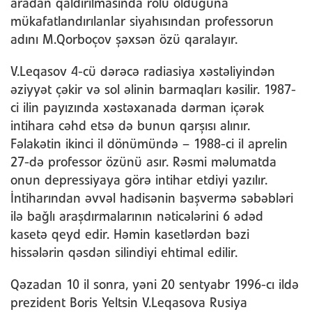
aradan qaldırılmasında rolu olduğuna
mükafatlandırılanlar siyahısından professorun
adını M.Qorboçov şəxsən özü qaralayır.
V.Leqasov 4-cü dərəcə radiasiya xəstəliyindən
əziyyət çəkir və sol əlinin barmaqları kəsilir. 1987-
ci ilin payızında xəstəxanada dərman içərək
intihara cəhd etsə də bunun qarşısı alınır.
Fəlakətin ikinci il dönümündə – 1988-ci il aprelin
27-də professor özünü asır. Rəsmi məlumatda
onun depressiyaya görə intihar etdiyi yazılır.
İntiharından əvvəl hadisənin başvermə səbəbləri
ilə bağlı araşdırmalarının nəticələrini 6 ədəd
kasetə qeyd edir. Həmin kasetlərdən bəzi
hissələrin qəsdən silindiyi ehtimal edilir.
Qəzadan 10 il sonra, yəni 20 sentyabr 1996-cı ildə
prezident Boris Yeltsin V.Leqasova Rusiya