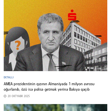
DETALLI
AMEA prezidentinin qızının Almaniyada 1 milyon avrosu
oğurlanıb, özü isə polisə getmək yerinə Bakıya qaçıb
20 OKTYABR 2025