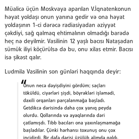
Müalicə üçün Moskvaya aparılan V.İqnatenkonun
həyat yoldaşı onun yanına gedir və ona həyat
yoldaşının 1-ci dərəcə radiasiyadan əziyyət
çəkdiyi, sağ qalmaq ehtimalının olmadığı barədə
heç nə deyilmir. Vasilinin 12 yaşlı bacısı Nataşadan
sümük iliyi köçürülsə də bu, onu xilas etmir. Bacısı
isə şikəst qalır.
Ludmila Vasilinin son günləri haqqında deyir:
Onun necə dəyişdiyini gördüm; saçları
töküldü, ciyərləri şişdi, böyrəkləri işləmədi,
daxili orqanları parçalanmağa başladı.
Getdikcə dərisində daha çox yanıq peyda
olurdu. Qollarında və ayaqlarında dəri
çatlamışdı. Tibb bacıları ona yaxınlaşmamağa
başladılar. Çünki hərhansı toxunuş onu çox
incidirdi. Bir dəfə dərisi üzülüb əlimdə qaldı.