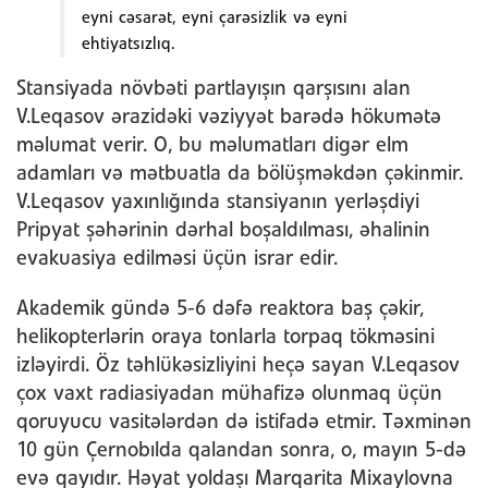
eyni cəsarət, eyni çarəsizlik və eyni
ehtiyatsızlıq.
Stansiyada növbəti partlayışın qarşısını alan
V.Leqasov ərazidəki vəziyyət barədə hökumətə
məlumat verir. O, bu məlumatları digər elm
adamları və mətbuatla da bölüşməkdən çəkinmir.
V.Leqasov yaxınlığında stansiyanın yerləşdiyi
Pripyat şəhərinin dərhal boşaldılması, əhalinin
evakuasiya edilməsi üçün israr edir.
Akademik gündə 5-6 dəfə reaktora baş çəkir,
helikopterlərin oraya tonlarla torpaq tökməsini
izləyirdi. Öz təhlükəsizliyini heçə sayan V.Leqasov
çox vaxt radiasiyadan mühafizə olunmaq üçün
qoruyucu vasitələrdən də istifadə etmir. Təxminən
10 gün Çernobılda qalandan sonra, o, mayın 5-də
evə qayıdır. Həyat yoldaşı Marqarita Mixaylovna