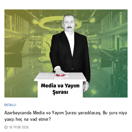
DETALLI
Azərbaycanda Media və Yayım Şurası yaradılacaq. Bu şura niyə
yaxşı heç nə vəd etmir?
16 İYUN 2026