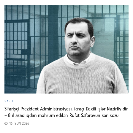
535.1
Sifarişçi Prezident Administrasiyası, icraçı Daxili İşlər Nazirliyidir
– 8 il azadlıqdan məhrum edilən Rüfət Səfərovun son sözü
16 İYUN 2026