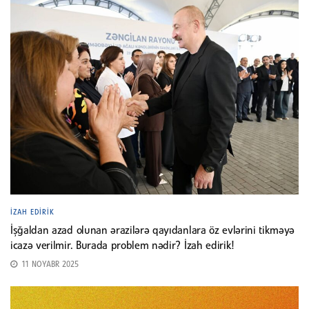
İZAH EDIRIK
İşğaldan azad olunan ərazilərə qayıdanlara öz evlərini tikməyə
icazə verilmir. Burada problem nədir? İzah edirik!
11 NOYABR 2025