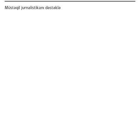
Müstəqil jurnalistikanı dəstəklə