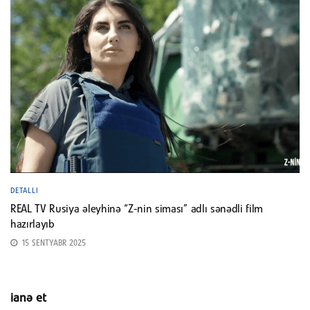
DETALLI
REAL TV Rusiya əleyhinə “Z-nin siması” adlı sənədli film
hazırlayıb
15 SENTYABR 2025
ianə et