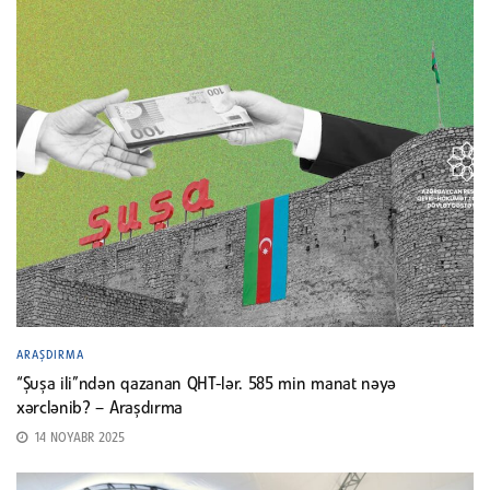
ARAŞDIRMA
“Şuşa ili”ndən qazanan QHT-lər. 585 min manat nəyə
xərclənib? – Araşdırma
14 NOYABR 2025