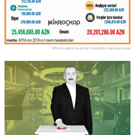
AFFA-nın gəlirləri və xərcləri. İnfoqrafika: mikroskop media