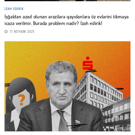
İZAH EDIRIK
İşğaldan azad olunan ərazilərə qayıdanlara öz evlərini tikməyə
icazə verilmir. Burada problem nədir? İzah edirik!
11 NOYABR 2025