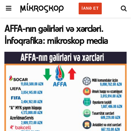
IANƏ ET
AFFA-nın gəlirləri və xərcləri.
İnfoqrafika: mikroskop media