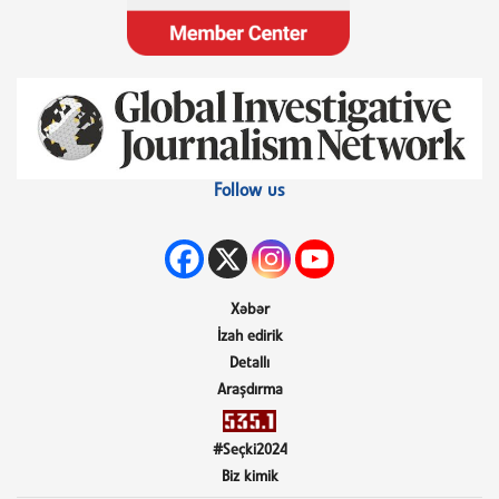
Follow us
Xəbər
İzah edirik
Detallı
Araşdırma
#Seçki2024
Biz kimik