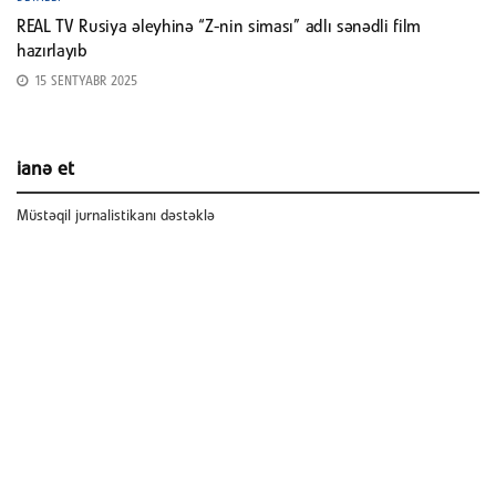
REAL TV Rusiya əleyhinə “Z-nin siması” adlı sənədli film
hazırlayıb
15 SENTYABR 2025
ianə et
Müstəqil jurnalistikanı dəstəklə