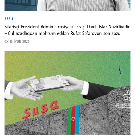
535.1
Sifarişçi Prezident Administrasiyası, icraçı Daxili İşlər Nazirliyidir
– 8 il azadlıqdan məhrum edilən Rüfət Səfərovun son sözü
16 İYUN 2026