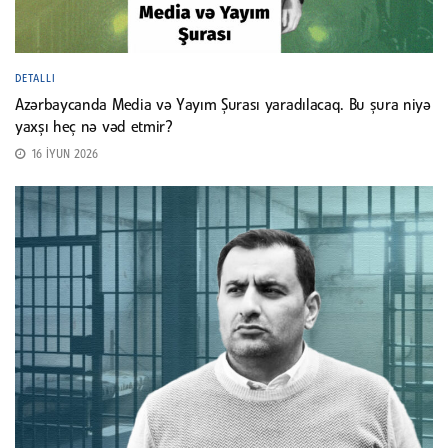
DETALLI
Azərbaycanda Media və Yayım Şurası yaradılacaq. Bu şura niyə
yaxşı heç nə vəd etmir?
16 İYUN 2026