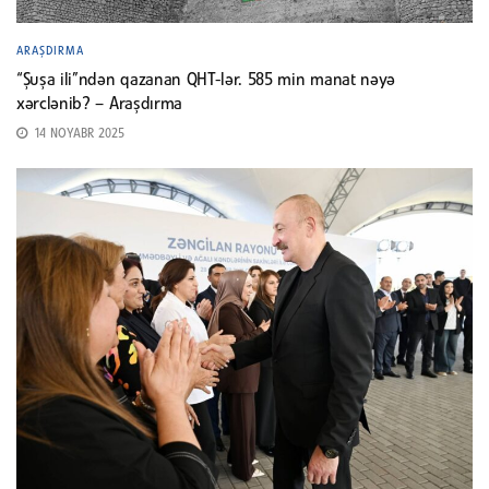
ARAŞDIRMA
“Şuşa ili”ndən qazanan QHT-lər. 585 min manat nəyə
xərclənib? – Araşdırma
14 NOYABR 2025