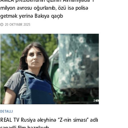
AMEA prezidentinin qızının Almaniyada 1
milyon avrosu oğurlanıb, özü isə polisə
getmək yerinə Bakıya qaçıb
20 OKTYABR 2025
DETALLI
REAL TV Rusiya əleyhinə “Z-nin siması” adlı