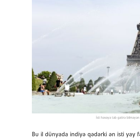
İsti havaya tab gətirə bilməyən 
Bu il dünyada indiyə qədərki ən isti yay 