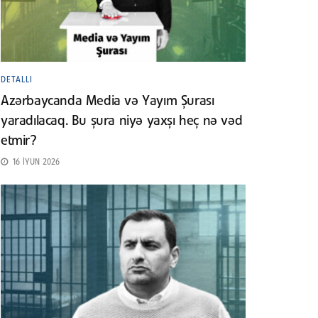
DETALLI
Azərbaycanda Media və Yayım Şurası
yaradılacaq. Bu şura niyə yaxşı heç nə vəd
etmir?
16 İYUN 2026