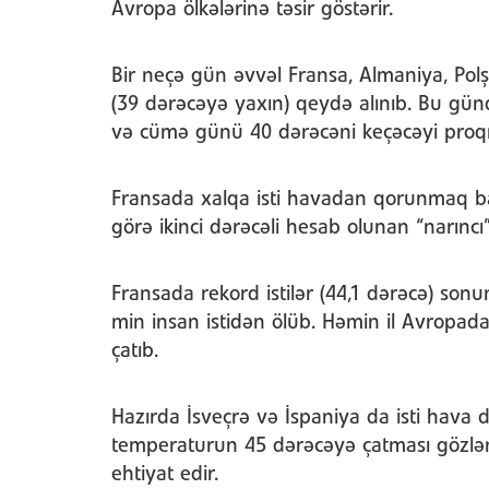
Avropa ölkələrinə təsir göstərir.
Bir neçə gün əvvəl Fransa, Almaniya, Pol
(39 dərəcəyə yaxın) qeydə alınıb. Bu gü
və cümə günü 40 dərəcəni keçəcəyi proqno
Fransada xalqa isti havadan qorunmaq ba
görə ikinci dərəcəli hesab olunan “narıncı”
Fransada rekord istilər (44,1 dərəcə) son
min insan istidən ölüb. Həmin il Avropad
çatıb.
Hazırda İsveçrə və İspaniya da isti hava d
temperaturun 45 dərəcəyə çatması gözlən
ehtiyat edir.