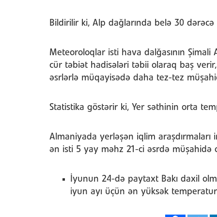
Bildirilir ki, Alp dağlarında belə 30 dərəcə
Meteoroloqlar isti hava dalğasının Şimali A
cür təbiət hadisələri təbii olaraq baş veri
əsrlərlə müqayisədə daha tez-tez müşahi
Statistika göstərir ki, Yer səthinin orta 
Almaniyada yerləşən iqlim araşdırmaları ins
ən isti 5 yay məhz 21-ci əsrdə müşahidə 
İyunun 24-də paytaxt Bakı daxil olm
iyun ayı üçün ən yüksək temperatur 