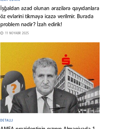
İşğaldan azad olunan ərazilərə qayıdanlara
öz evlərini tikməyə icazə verilmir. Burada
problem nədir? İzah edirik!
11 NOYABR 2025
DETALLI