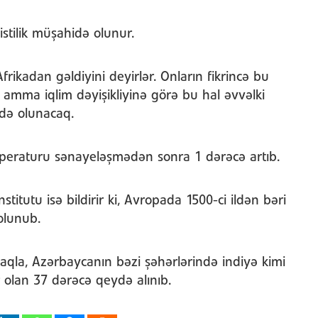
 istilik müşahidə olunur.
frikadan gəldiyini deyirlər. Onların fikrincə bu
r, amma iqlim dəyişikliyinə görə bu hal əvvəlki
də olunacaq.
temperaturu sənayeləşmədən sonra 1 dərəcə artıb.
titutu isə bildirir ki, Avropada 1500-ci ildən bəri
olunub.
aqla, Azərbaycanın bəzi şəhərlərində indiyə kimi
olan 37 dərəcə qeydə alınıb.