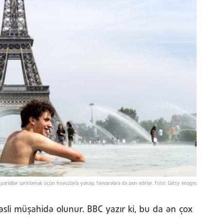
parislilər sərinləmək üçün hovuzlarla yanaşı, fəvvarələrə də axın edirlər. Foto: Getty images
fəsli müşahidə olunur. BBC yazır ki, bu da ən çox