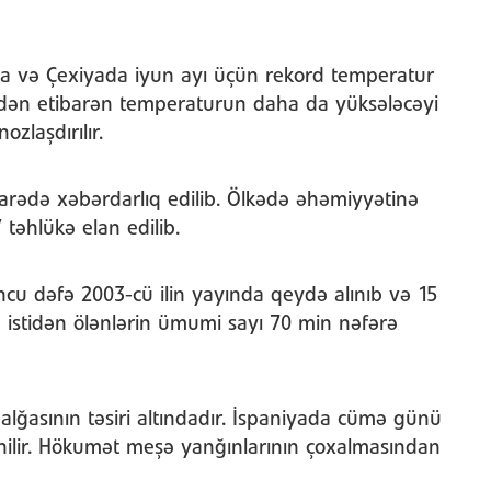
şa və Çexiyada iyun ayı üçün rekord temperatur
ndən etibarən temperaturun daha da yüksələcəyi
zlaşdırılır.
rədə xəbərdarlıq edilib. Ölkədə əhəmiyyətinə
 təhlükə elan edilib.
uncu dəfə 2003-cü ilin yayında qeydə alınıb və 15
a istidən ölənlərin ümumi sayı 70 min nəfərə
alğasının təsiri altındadır. İspaniyada cümə günü
ilir. Hökumət meşə yanğınlarının çoxalmasından