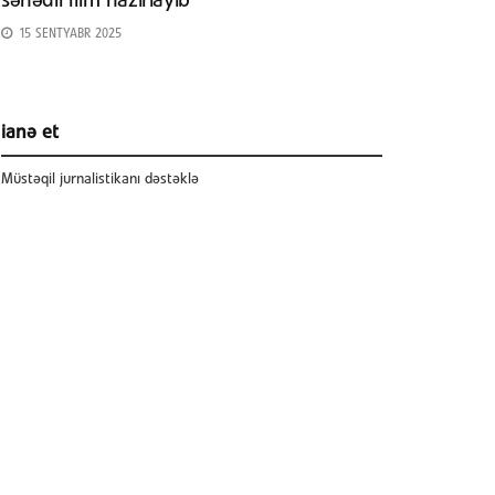
sənədli film hazırlayıb
15 SENTYABR 2025
ianə et
Müstəqil jurnalistikanı dəstəklə