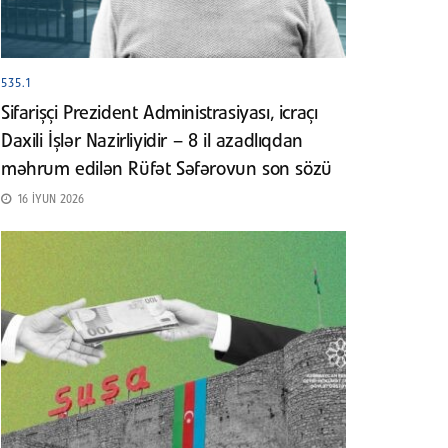
535.1
Sifarişçi Prezident Administrasiyası, icraçı
Daxili İşlər Nazirliyidir – 8 il azadlıqdan
məhrum edilən Rüfət Səfərovun son sözü
16 İYUN 2026