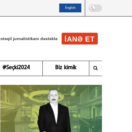
English
IANƏ ET
stəqil jurnalistikanı dəstəklə
#Seçki2024
Biz kimik