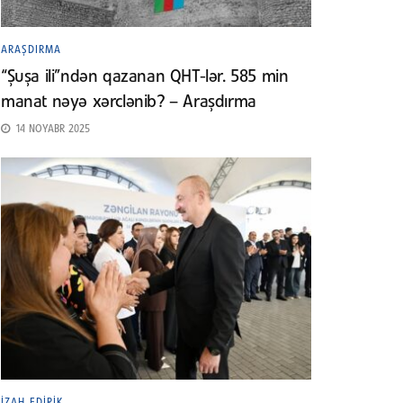
ARAŞDIRMA
“Şuşa ili”ndən qazanan QHT-lər. 585 min
manat nəyə xərclənib? – Araşdırma
14 NOYABR 2025
İZAH EDIRIK