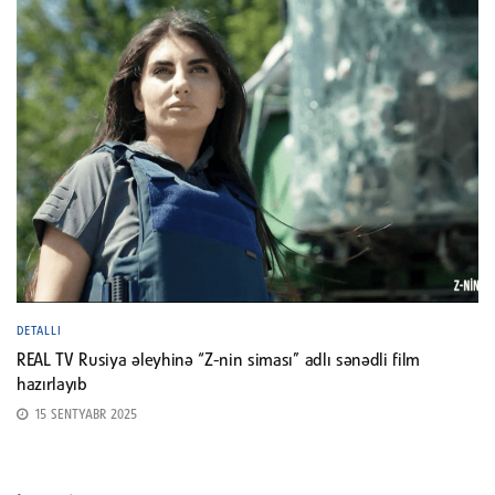
DETALLI
REAL TV Rusiya əleyhinə “Z-nin siması” adlı sənədli film
hazırlayıb
15 SENTYABR 2025