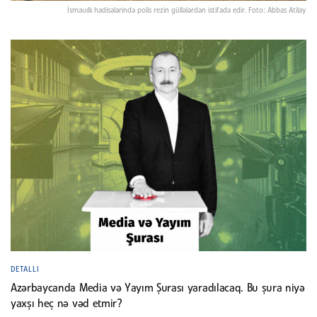
İsmauıllı hadisələrində polis rezin güllələrdən istifadə edir. Foto: Abbas Atilay
DETALLI
Azərbaycanda Media və Yayım Şurası yaradılacaq. Bu şura niyə
yaxşı heç nə vəd etmir?