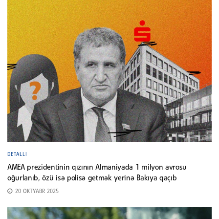
DETALLI
AMEA prezidentinin qızının Almaniyada 1 milyon avrosu
oğurlanıb, özü isə polisə getmək yerinə Bakıya qaçıb
20 OKTYABR 2025