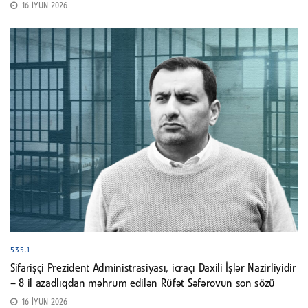
16 İYUN 2026
535.1
Sifarişçi Prezident Administrasiyası, icraçı Daxili İşlər Nazirliyidir
– 8 il azadlıqdan məhrum edilən Rüfət Səfərovun son sözü
16 İYUN 2026