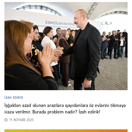
İZAH EDIRIK
İşğaldan azad olunan ərazilərə qayıdanlara öz evlərini tikməyə
icazə verilmir. Burada problem nədir? İzah edirik!
11 NOYABR 2025