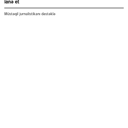
ianə et
Müstəqil jurnalistikanı dəstəklə