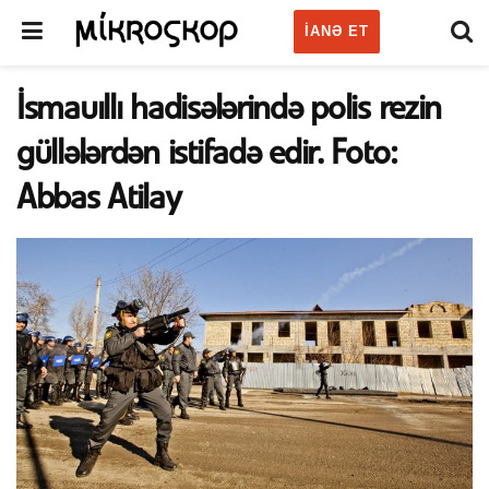
IANƏ ET
İsmauıllı hadisələrində polis rezin
güllələrdən istifadə edir. Foto:
Abbas Atilay