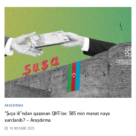
ARAŞDIRMA
“Şuşa ili”ndən qazanan QHT-lər. 585 min manat nəyə
xərclənib? – Araşdırma
14 NOYABR 2025