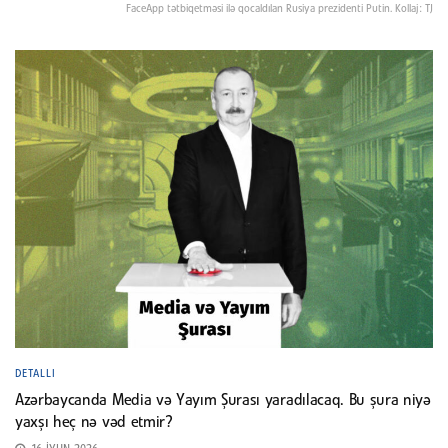
FaceApp tətbiqetməsi ilə qocaldılan Rusiya prezidenti Putin. Kollaj: TJ
DETALLI
Azərbaycanda Media və Yayım Şurası yaradılacaq. Bu şura niyə
yaxşı heç nə vəd etmir?