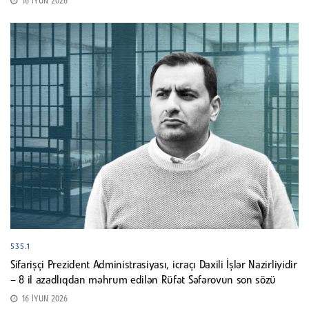
16 İYUN 2026
535.1
Sifarişçi Prezident Administrasiyası, icraçı Daxili İşlər Nazirliyidir
– 8 il azadlıqdan məhrum edilən Rüfət Səfərovun son sözü
16 İYUN 2026