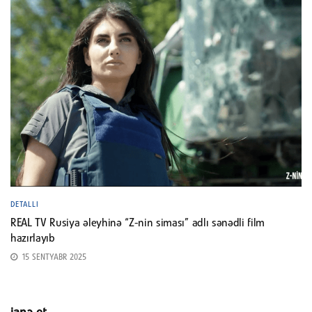
DETALLI
REAL TV Rusiya əleyhinə “Z-nin siması” adlı sənədli film
hazırlayıb
15 SENTYABR 2025