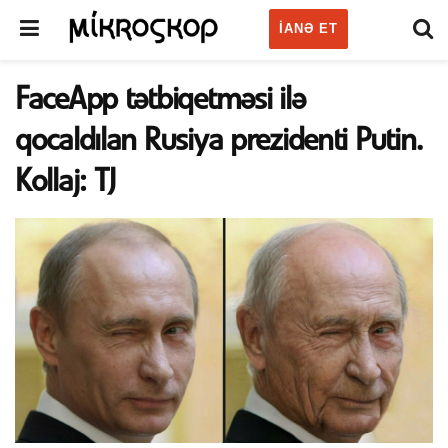
IANƏ ET
FaceApp tətbiqetməsi ilə
qocaldılan Rusiya prezidenti Putin.
Kollaj: TJ