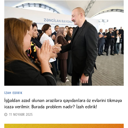
İZAH EDIRIK
İşğaldan azad olunan ərazilərə qayıdanlara öz evlərini tikməyə
icazə verilmir. Burada problem nədir? İzah edirik!
11 NOYABR 2025