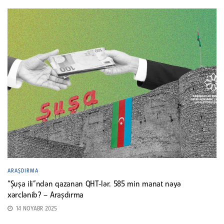
ARAŞDIRMA
“Şuşa ili”ndən qazanan QHT-lər. 585 min manat nəyə
xərclənib? – Araşdırma
14 NOYABR 2025