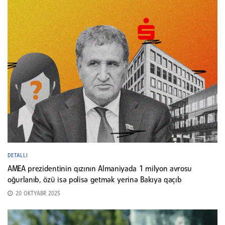
DETALLI
AMEA prezidentinin qızının Almaniyada 1 milyon avrosu
oğurlanıb, özü isə polisə getmək yerinə Bakıya qaçıb
20 OKTYABR 2025