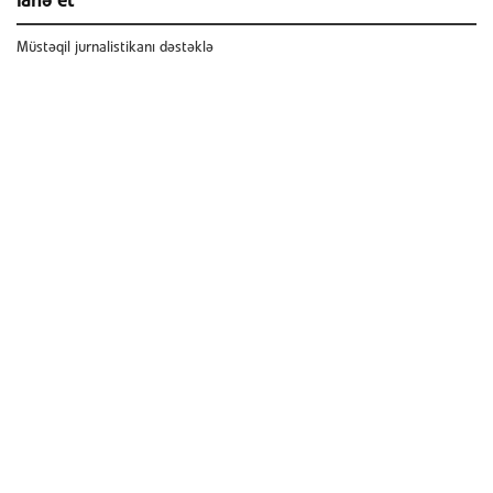
ianə et
Müstəqil jurnalistikanı dəstəklə