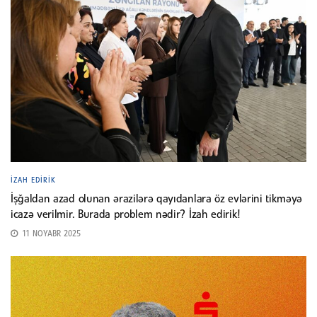
İZAH EDIRIK
İşğaldan azad olunan ərazilərə qayıdanlara öz evlərini tikməyə
icazə verilmir. Burada problem nədir? İzah edirik!
11 NOYABR 2025