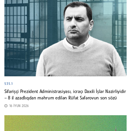
535.1
Sifarişçi Prezident Administrasiyası, icraçı Daxili İşlər Nazirliyidir
– 8 il azadlıqdan məhrum edilən Rüfət Səfərovun son sözü
16 İYUN 2026