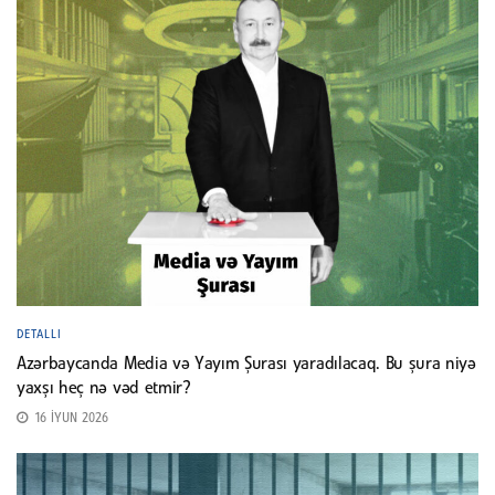
DETALLI
Azərbaycanda Media və Yayım Şurası yaradılacaq. Bu şura niyə
yaxşı heç nə vəd etmir?
16 İYUN 2026