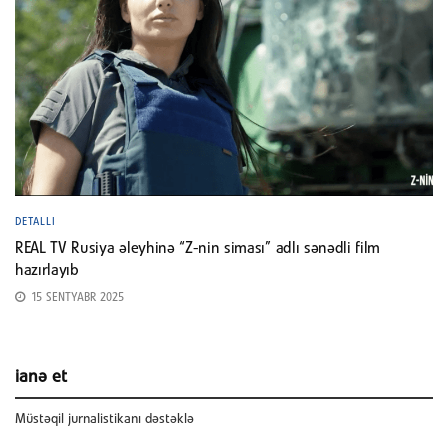
DETALLI
REAL TV Rusiya əleyhinə “Z-nin siması” adlı sənədli film
hazırlayıb
15 SENTYABR 2025
ianə et
Müstəqil jurnalistikanı dəstəklə