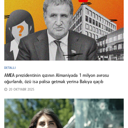
DETALLI
AMEA prezidentinin qızının Almaniyada 1 milyon avrosu
oğurlanıb, özü isə polisə getmək yerinə Bakıya qaçıb
20 OKTYABR 2025