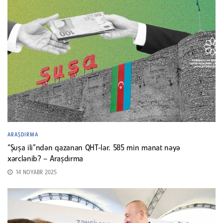
ARAŞDIRMA
“Şuşa ili”ndən qazanan QHT-lər. 585 min manat nəyə
xərclənib? – Araşdırma
14 NOYABR 2025