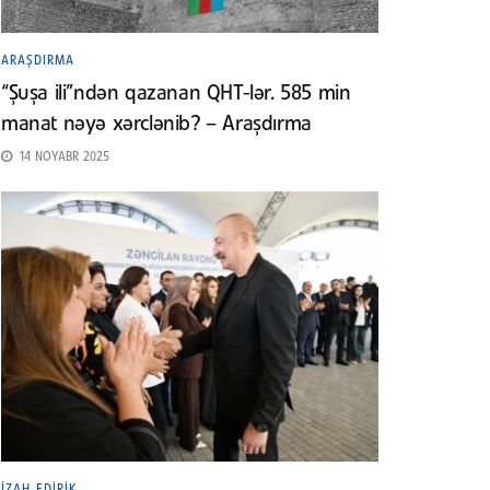
ARAŞDIRMA
“Şuşa ili”ndən qazanan QHT-lər. 585 min
manat nəyə xərclənib? – Araşdırma
14 NOYABR 2025
İZAH EDIRIK