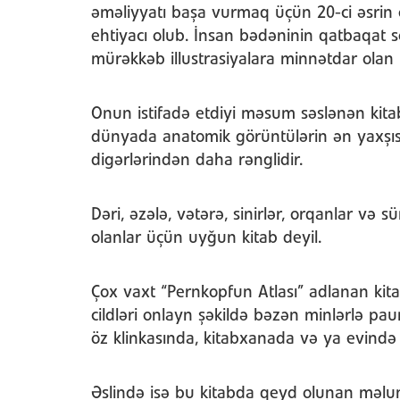
əməliyyatı başa vurmaq üçün 20-ci əsrin 
ehtiyacı olub. İnsan bədəninin qatbaqat so
mürəkkəb illustrasiyalara minnətdar olan
Onun istifadə etdiyi məsum səslənən kita
dünyada anatomik görüntülərin ən yaxşısı
digərlərindən daha rənglidir.
Dəri, əzələ, vətərə, sinirlər, orqanlar və s
olanlar üçün uyğun kitab deyil.
Çox vaxt “Pernkopfun Atlası” adlanan kitab
cildləri onlayn şəkildə bəzən minlərlə pau
öz klinkasında, kitabxanada və ya evind
Əslində isə bu kitabda qeyd olunan məlum