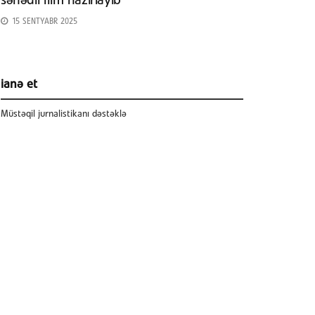
sənədli film hazırlayıb
15 SENTYABR 2025
ianə et
Müstəqil jurnalistikanı dəstəklə