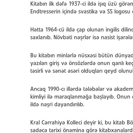
Kitabın ilk dəfə 1937-ci ildə işıq üzü görən
Endtresserin içində svastika və SS logosu 
Hətta 1964-cü ildə çap olunan ingilis dili
saxlanıb. Növbəti nəşrlər isə nasist işarəl
Bu kitabın minlərlə nüsxəsi bütün dünyada
yazılan giriş və önsözlərdə onun qanlı k
təsirli və sənət əsəri olduqları qeyd olunu
Ancaq 1990-cı illərdə tələbələr və akademi
kimliyi ilə maraqlanmağa başlayıb. Onun 
ildə nəşri dayandırılıb.
Kral Cərrahiyə Kolleci deyir ki, bu kitab B
sadəcə tarixi önəminə görə kitabxanalarda 