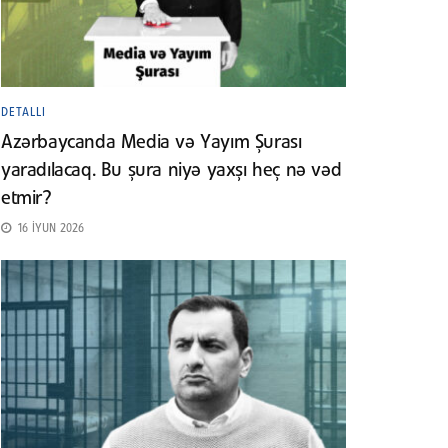
DETALLI
Azərbaycanda Media və Yayım Şurası
yaradılacaq. Bu şura niyə yaxşı heç nə vəd
etmir?
16 İYUN 2026