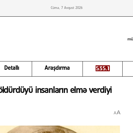
Cümə, 7 Avqust 2026
mü
Detallı
Araşdırma
 öldürdüyü insanların elmə verdiyi
A
A