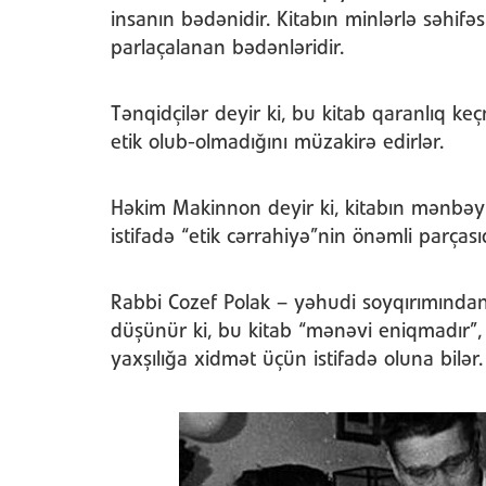
insanın bədənidir. Kitabın minlərlə səhifəs
parlaçalanan bədənləridir.
Tənqidçilər deyir ki, bu kitab qaranlıq ke
etik olub-olmadığını müzakirə edirlər.
Həkim Makinnon deyir ki, kitabın mənbə
istifadə “etik cərrahiyə”nin önəmli parçasıd
Rabbi Cozef Polak – yəhudi soyqırımında
düşünür ki, bu kitab “mənəvi eniqmadır”,
yaxşılığa xidmət üçün istifadə oluna bilər.