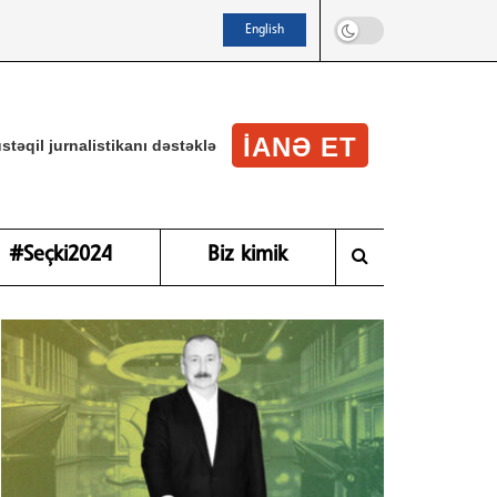
English
IANƏ ET
stəqil jurnalistikanı dəstəklə
#Seçki2024
Biz kimik