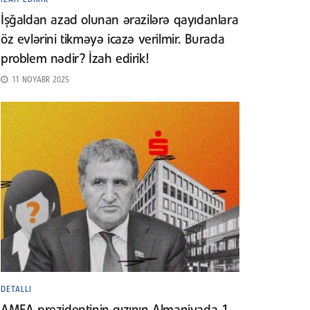
İşğaldan azad olunan ərazilərə qayıdanlara
öz evlərini tikməyə icazə verilmir. Burada
problem nədir? İzah edirik!
11 NOYABR 2025
DETALLI