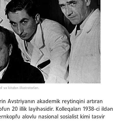
 və kitabın illustratorları.
rin Avstriyanın akademik reytinqini artıran
 20 illik layihəsidir. Kolleqaları 1938-ci ildən
rnkopfu alovlu nasional sosialist kimi təsvir