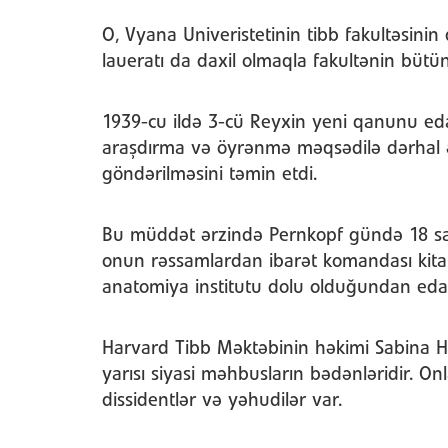
O, Vyana Univeristetinin tibb fakultəsini
laueratı da daxil olmaqla fakultənin bütü
1939-cu ildə 3-cü Reyxin yeni qanunu ed
araşdırma və öyrənmə məqsədilə dərhal 
göndərilməsini təmin etdi.
Bu müddət ərzində Pernkopf gündə 18 saat
onun rəssamlardan ibarət komandası kitab 
anatomiya institutu dolu olduğundan edam
Harvard Tibb Məktəbinin həkimi Sabina Hil
yarısı siyasi məhbusların bədənləridir. Onl
dissidentlər və yəhudilər var.