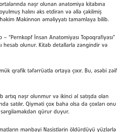
ortalarında nəşr olunan anatomiya kitabına
yulmuş halını əks etdirən və əllə çəkilmiş
 həkim Makinnon əməliyyatı tamamlaya bilib.
b – “Pernkopf İnsan Anatomiyası Topoqrafiyası”
 hesab olunur. Kitab detallarla zəngindir və
ümük qrafik təfərrüatla ortaya çıxır. Bu, əsəbi zəif
 artıq nəşr olunmur və ikinci əl satışda olan
nda satılır. Qiyməti çox baha olsa da çoxları onu
ə sərgiləməkdən qürur duyur.
atların mənbəyi Nasistlərin öldürdüyü yüzlərlə