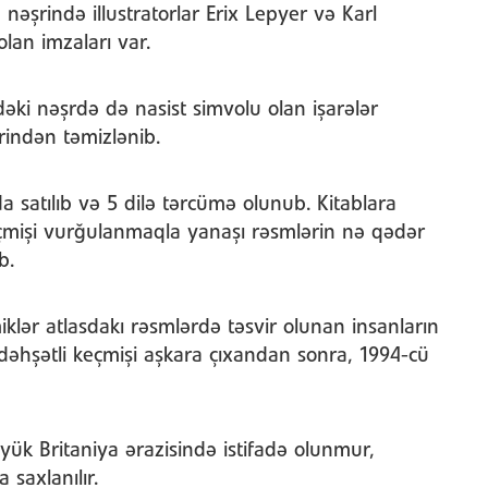
 nəşrində illustratorlar Erix Lepyer və Karl
olan imzaları var.
ndəki nəşrdə də nasist simvolu olan işarələr
ərindən təmizlənib.
 satılıb və 5 dilə tərcümə olunub. Kitablara
eçmişi vurğulanmaqla yanaşı rəsmlərin nə qədər
b.
klər atlasdakı rəsmlərdə təsvir olunan insanların
dəhşətli keçmişi aşkara çıxandan sonra, 1994-cü
öyük Britaniya ərazisində istifadə olunmur,
saxlanılır.