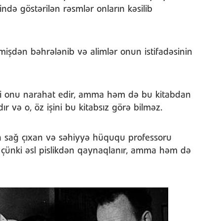
ində göstərilən rəsmlər onların kəsilib
çmişdən bəhrələnib və alimlər onun istifadəsinin
yi onu narahat edir, amma həm də bu kitabdan
ır və o, öz işini bu kitabsız görə bilməz.
n sağ çıxan və səhiyyə hüququ professoru
 çünki əsl pislikdən qaynaqlanır, amma həm də