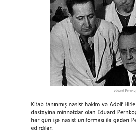
Eduard Pernkopf
Kitab tanınmış nasist həkim və Adolf Hitle
dəstəyinə minnətdar olan Eduard Pernkopfun
hər gün işə nasist uniforması ilə gedən Pe
edirdilər.