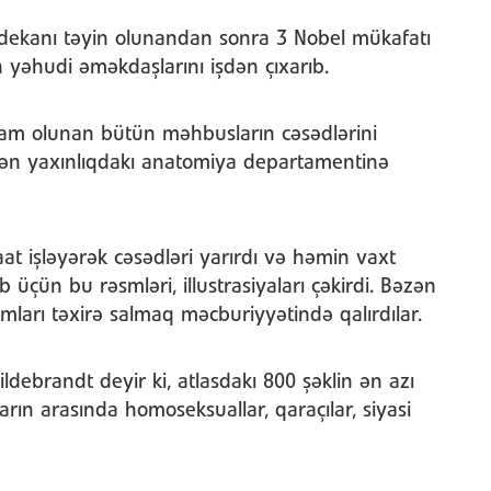
n dekanı təyin olunandan sonra 3 Nobel mükafatı
n yəhudi əməkdaşlarını işdən çıxarıb.
am olunan bütün məhbusların cəsədlərini
ən yaxınlıqdakı anatomiya departamentinə
 işləyərək cəsədləri yarırdı və həmin vaxt
üçün bu rəsmləri, illustrasiyaları çəkirdi. Bəzən
ları təxirə salmaq məcburiyyətində qalırdılar.
debrandt deyir ki, atlasdakı 800 şəklin ən azı
arın arasında homoseksuallar, qaraçılar, siyasi