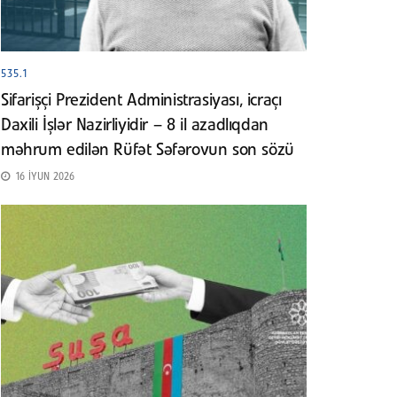
535.1
Sifarişçi Prezident Administrasiyası, icraçı
Daxili İşlər Nazirliyidir – 8 il azadlıqdan
məhrum edilən Rüfət Səfərovun son sözü
16 İYUN 2026