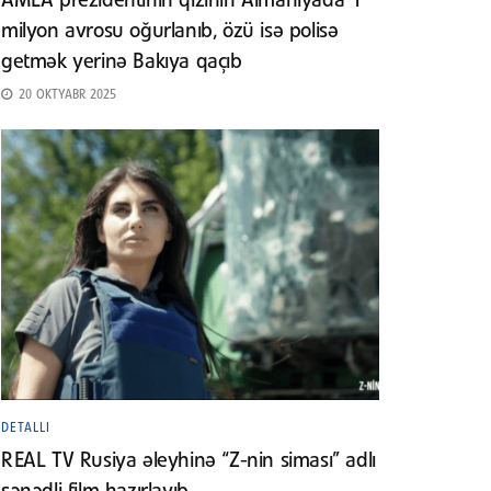
AMEA prezidentinin qızının Almaniyada 1
milyon avrosu oğurlanıb, özü isə polisə
getmək yerinə Bakıya qaçıb
20 OKTYABR 2025
DETALLI
REAL TV Rusiya əleyhinə “Z-nin siması” adlı