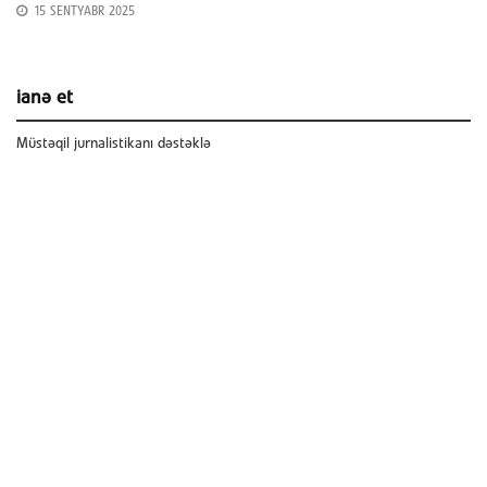
15 SENTYABR 2025
ianə et
Müstəqil jurnalistikanı dəstəklə