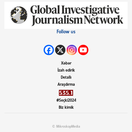
Follow us
Xəbər
İzah edirik
Detallı
Araşdırma
#Seçki2024
Biz kimik
© MikroskopMedia