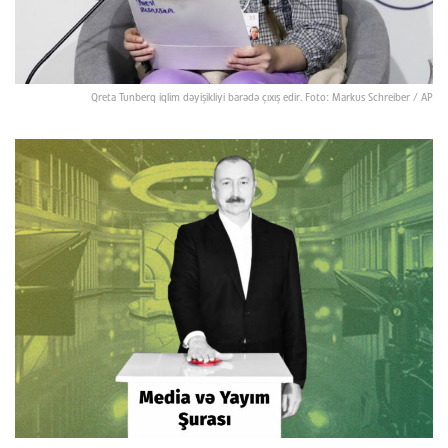
Qreta Tunberq iqlim dəyişikliyi barədə çıxış edir. Foto: Markus Schreiber / AP