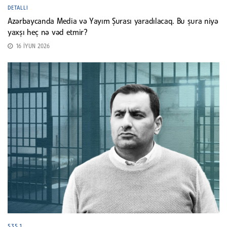
DETALLI
Azərbaycanda Media və Yayım Şurası yaradılacaq. Bu şura niyə
yaxşı heç nə vəd etmir?
16 İYUN 2026
535.1