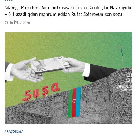
Sifarişçi Prezident Administrasiyası, icraçı Daxili İşlər Nazirliyidir
– 8 il azadlıqdan məhrum edilən Rüfət Səfərovun son sözü
16 İYUN 2026
ARAŞDIRMA