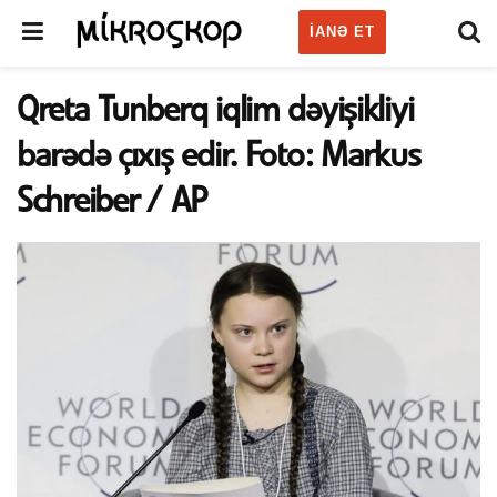
IANƏ ET
Qreta Tunberq iqlim dəyişikliyi
barədə çıxış edir. Foto: Markus
Schreiber / AP