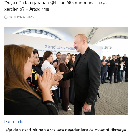
“Şuşa ili”ndən qazanan QHT-lər. 585 min manat nəyə
xərclənib? – Araşdırma
14 NOYABR 2025
İZAH EDIRIK
İşğaldan azad olunan ərazilərə qayıdanlara öz evlərini tikməyə