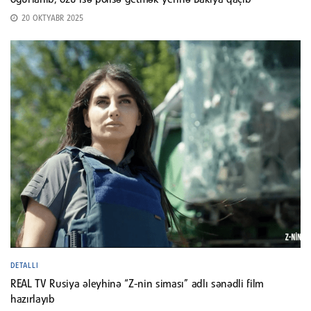
oğurlanıb, özü isə polisə getmək yerinə Bakıya qaçıb
20 OKTYABR 2025
DETALLI
REAL TV Rusiya əleyhinə “Z-nin siması” adlı sənədli film
hazırlayıb