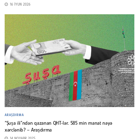
16 İYUN 2026
ARAŞDIRMA
“Şuşa ili”ndən qazanan QHT-lər. 585 min manat nəyə
xərclənib? – Araşdırma
14 NOYABR 2025