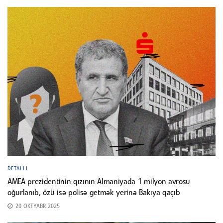
DETALLI
AMEA prezidentinin qızının Almaniyada 1 milyon avrosu
oğurlanıb, özü isə polisə getmək yerinə Bakıya qaçıb
20 OKTYABR 2025