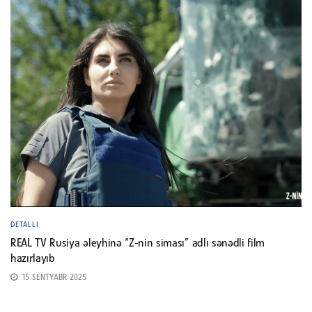
DETALLI
REAL TV Rusiya əleyhinə “Z-nin siması” adlı sənədli film
hazırlayıb
15 SENTYABR 2025