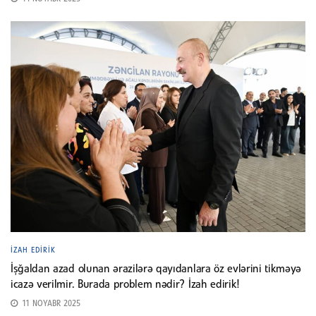
İZAH EDIRIK
İşğaldan azad olunan ərazilərə qayıdanlara öz evlərini tikməyə
icazə verilmir. Burada problem nədir? İzah edirik!
11 NOYABR 2025