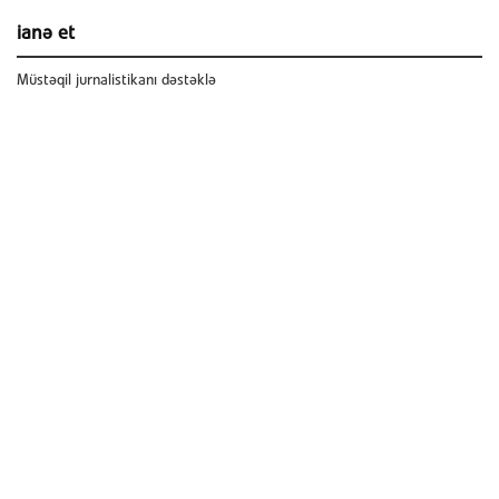
ianə et
Müstəqil jurnalistikanı dəstəklə