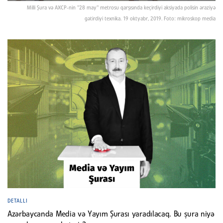
Milli Şura və AXCP-nin "28 may" metrosu qarşısında keçirdiyi aksiyada polisin əraziyə
gətirdiyi texnika. 19 oktyabr, 2019. Foto: mikroskop media
DETALLI
Azərbaycanda Media və Yayım Şurası yaradılacaq. Bu şura niyə