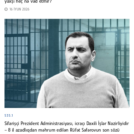
yaxşı heç nə vəd etmir?
16 İYUN 2026
535.1
Sifarişçi Prezident Administrasiyası, icraçı Daxili İşlər Nazirliyidir
– 8 il azadlıqdan məhrum edilən Rüfət Səfərovun son sözü