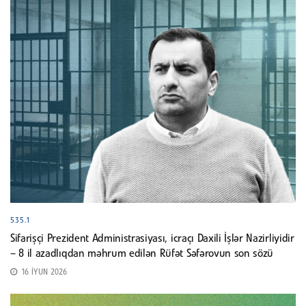
535.1
Sifarişçi Prezident Administrasiyası, icraçı Daxili İşlər Nazirliyidir
– 8 il azadlıqdan məhrum edilən Rüfət Səfərovun son sözü
16 İYUN 2026