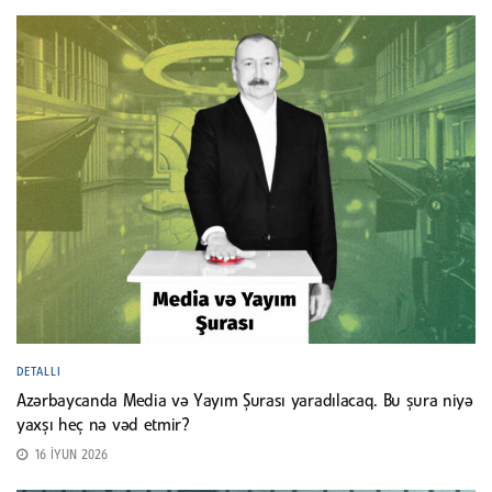
DETALLI
Azərbaycanda Media və Yayım Şurası yaradılacaq. Bu şura niyə
yaxşı heç nə vəd etmir?
16 İYUN 2026