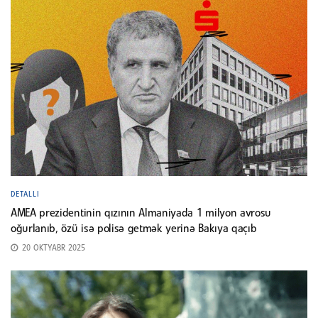
DETALLI
AMEA prezidentinin qızının Almaniyada 1 milyon avrosu
oğurlanıb, özü isə polisə getmək yerinə Bakıya qaçıb
20 OKTYABR 2025