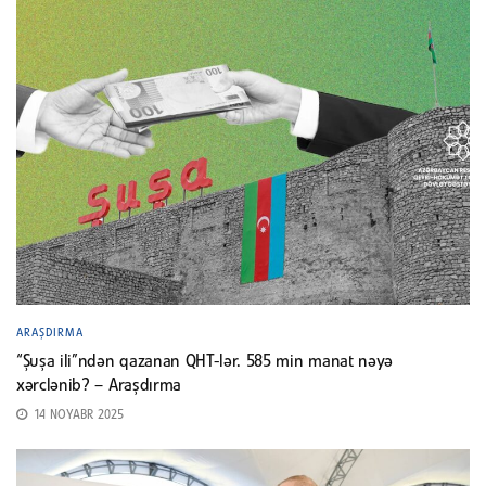
ARAŞDIRMA
“Şuşa ili”ndən qazanan QHT-lər. 585 min manat nəyə
xərclənib? – Araşdırma
14 NOYABR 2025