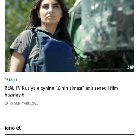
DETALLI
REAL TV Rusiya əleyhinə “Z-nin siması” adlı sənədli film
hazırlayıb
15 SENTYABR 2025
ianə et