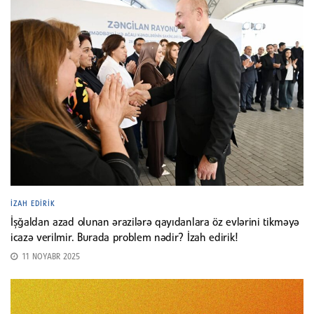
İZAH EDIRIK
İşğaldan azad olunan ərazilərə qayıdanlara öz evlərini tikməyə
icazə verilmir. Burada problem nədir? İzah edirik!
11 NOYABR 2025