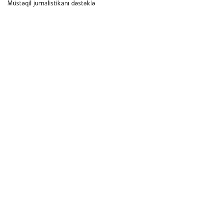
Müstəqil jurnalistikanı dəstəklə