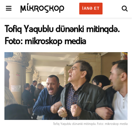
IANƏ ET
Tofiq Yaqublu dünənki mitinqdə.
Foto: mikroskop media
Tofiq Yaqublu dünənki mitinqdə. Foto: mikroskop media