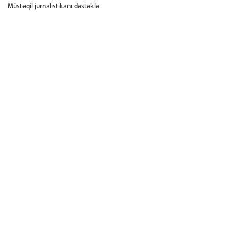
Müstəqil jurnalistikanı dəstəklə