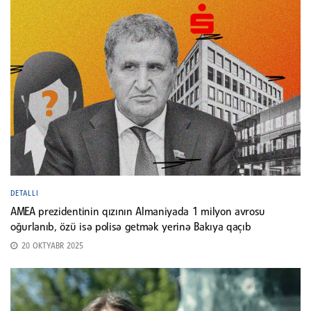
DETALLI
AMEA prezidentinin qızının Almaniyada 1 milyon avrosu
oğurlanıb, özü isə polisə getmək yerinə Bakıya qaçıb
20 OKTYABR 2025