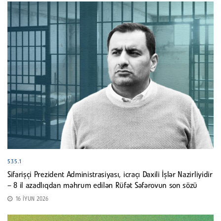
535.1
Sifarişçi Prezident Administrasiyası, icraçı Daxili İşlər Nazirliyidir
– 8 il azadlıqdan məhrum edilən Rüfət Səfərovun son sözü
16 İYUN 2026