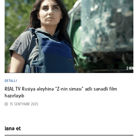
DETALLI
REAL TV Rusiya əleyhinə “Z-nin siması” adlı sənədli film
hazırlayıb
15 SENTYABR 2025
ianə et