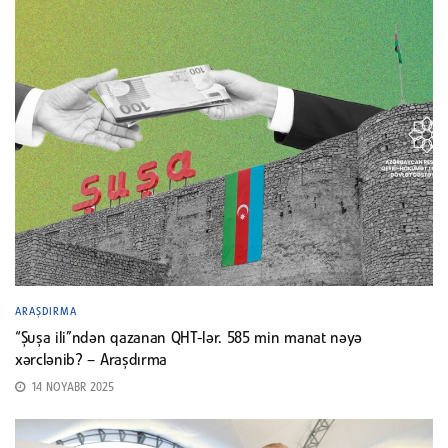
ARAŞDIRMA
“Şuşa ili”ndən qazanan QHT-lər. 585 min manat nəyə
xərclənib? – Araşdırma
14 NOYABR 2025