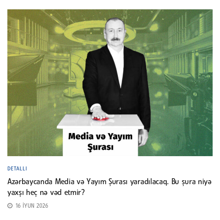
DETALLI
Azərbaycanda Media və Yayım Şurası yaradılacaq. Bu şura niyə
yaxşı heç nə vəd etmir?
16 İYUN 2026