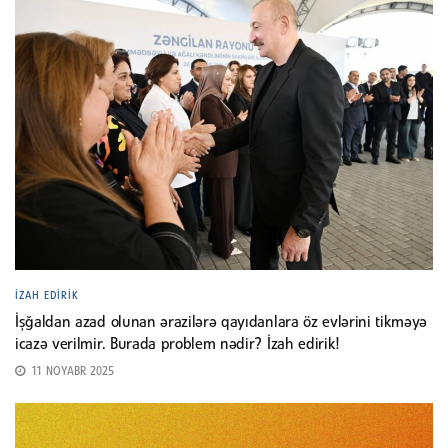
İZAH EDIRIK
İşğaldan azad olunan ərazilərə qayıdanlara öz evlərini tikməyə
icazə verilmir. Burada problem nədir? İzah edirik!
11 NOYABR 2025