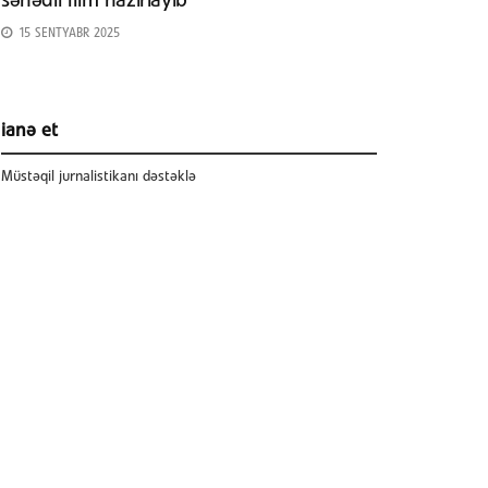
sənədli film hazırlayıb
15 SENTYABR 2025
ianə et
Müstəqil jurnalistikanı dəstəklə