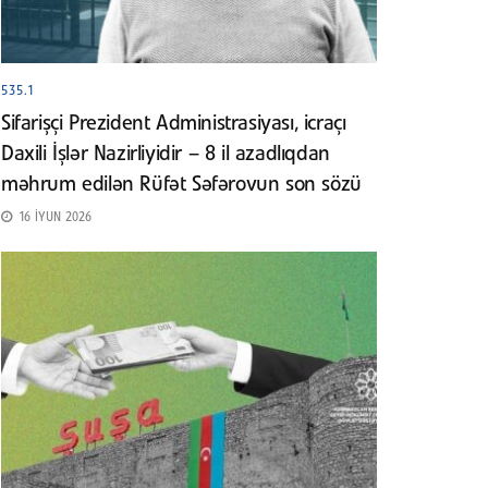
535.1
Sifarişçi Prezident Administrasiyası, icraçı
Daxili İşlər Nazirliyidir – 8 il azadlıqdan
məhrum edilən Rüfət Səfərovun son sözü
16 İYUN 2026