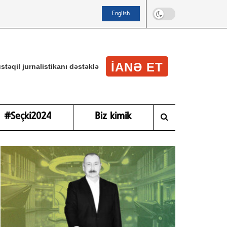
English
IANƏ ET
stəqil jurnalistikanı dəstəklə
#Seçki2024
Biz kimik