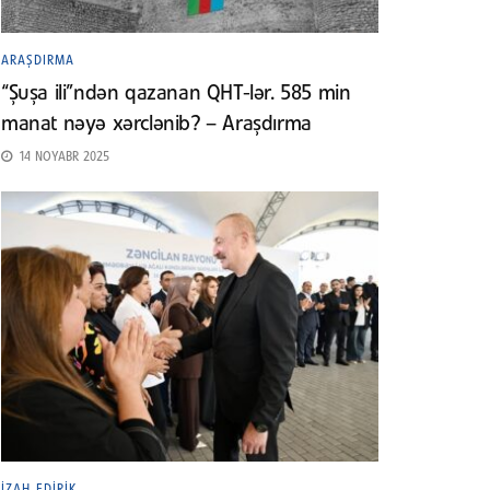
ARAŞDIRMA
“Şuşa ili”ndən qazanan QHT-lər. 585 min
manat nəyə xərclənib? – Araşdırma
14 NOYABR 2025
İZAH EDIRIK