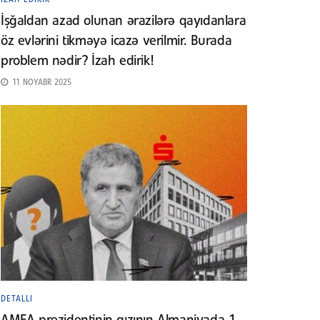
İşğaldan azad olunan ərazilərə qayıdanlara
öz evlərini tikməyə icazə verilmir. Burada
problem nədir? İzah edirik!
11 NOYABR 2025
DETALLI