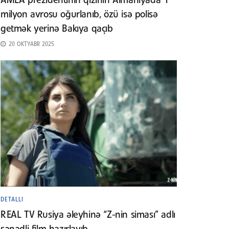
AMEA prezidentinin qızının Almaniyada 1
milyon avrosu oğurlanıb, özü isə polisə
getmək yerinə Bakıya qaçıb
20 OKTYABR 2025
DETALLI
REAL TV Rusiya əleyhinə “Z-nin siması” adlı