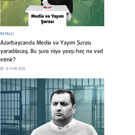
DETALLI
Azərbaycanda Media və Yayım Şurası
yaradılacaq. Bu şura niyə yaxşı heç nə vəd
etmir?
16 İYUN 2026