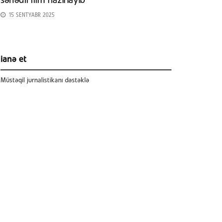
sənədli film hazırlayıb
15 SENTYABR 2025
ianə et
Müstəqil jurnalistikanı dəstəklə