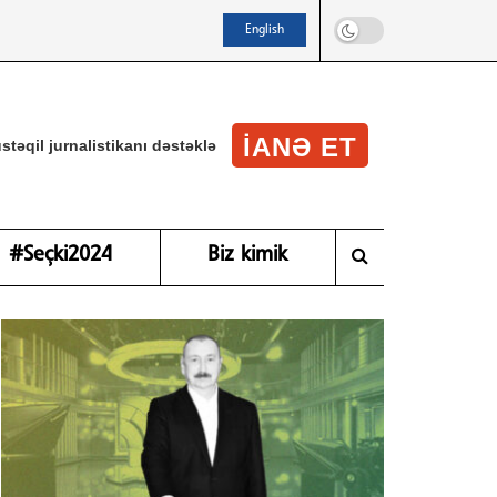
English
IANƏ ET
stəqil jurnalistikanı dəstəklə
#Seçki2024
Biz kimik