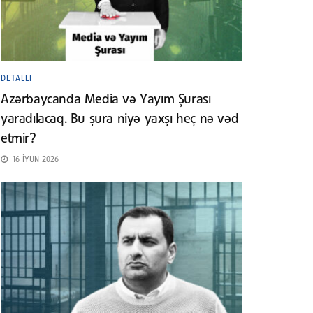
DETALLI
Azərbaycanda Media və Yayım Şurası
yaradılacaq. Bu şura niyə yaxşı heç nə vəd
etmir?
16 İYUN 2026