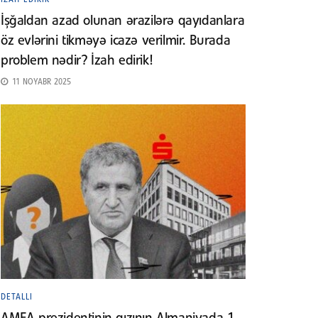
İşğaldan azad olunan ərazilərə qayıdanlara
öz evlərini tikməyə icazə verilmir. Burada
problem nədir? İzah edirik!
11 NOYABR 2025
DETALLI