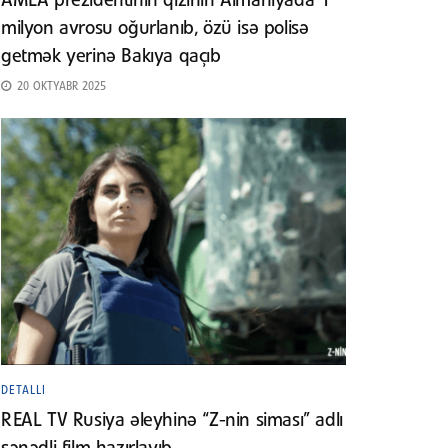
AMEA prezidentinin qızının Almaniyada 1
milyon avrosu oğurlanıb, özü isə polisə
getmək yerinə Bakıya qaçıb
20 OKTYABR 2025
DETALLI
REAL TV Rusiya əleyhinə “Z-nin siması” adlı