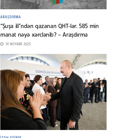
ARAŞDIRMA
“Şuşa ili”ndən qazanan QHT-lər. 585 min
manat nəyə xərclənib? – Araşdırma
14 NOYABR 2025
İZAH EDIRIK