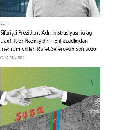
535.1
Sifarişçi Prezident Administrasiyası, icraçı
Daxili İşlər Nazirliyidir – 8 il azadlıqdan
məhrum edilən Rüfət Səfərovun son sözü
16 İYUN 2026