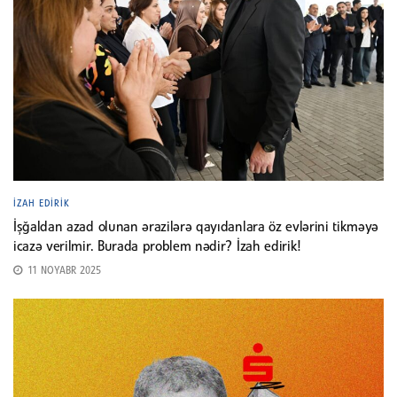
İZAH EDIRIK
İşğaldan azad olunan ərazilərə qayıdanlara öz evlərini tikməyə
icazə verilmir. Burada problem nədir? İzah edirik!
11 NOYABR 2025