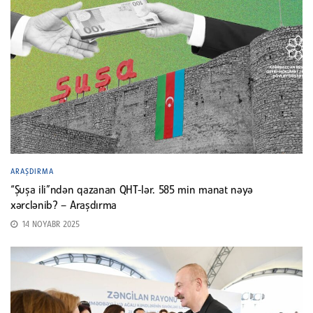
ARAŞDIRMA
“Şuşa ili”ndən qazanan QHT-lər. 585 min manat nəyə
xərclənib? – Araşdırma
14 NOYABR 2025