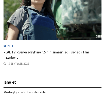
DETALLI
REAL TV Rusiya əleyhinə “Z-nin siması” adlı sənədli film
hazırlayıb
15 SENTYABR 2025
ianə et
Müstəqil jurnalistikanı dəstəklə