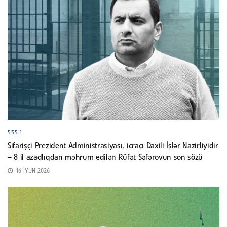
535.1
Sifarişçi Prezident Administrasiyası, icraçı Daxili İşlər Nazirliyidir
– 8 il azadlıqdan məhrum edilən Rüfət Səfərovun son sözü
16 İYUN 2026