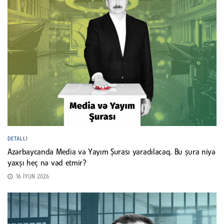
DETALLI
Azərbaycanda Media və Yayım Şurası yaradılacaq. Bu şura niyə
yaxşı heç nə vəd etmir?
16 İYUN 2026