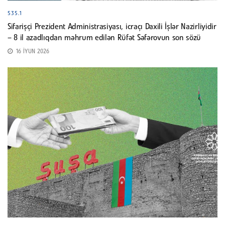
535.1
Sifarişçi Prezident Administrasiyası, icraçı Daxili İşlər Nazirliyidir
– 8 il azadlıqdan məhrum edilən Rüfət Səfərovun son sözü
16 İYUN 2026