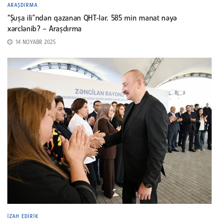
ARAŞDIRMA
“Şuşa ili”ndən qazanan QHT-lər. 585 min manat nəyə
xərclənib? – Araşdırma
14 NOYABR 2025
İZAH EDIRIK