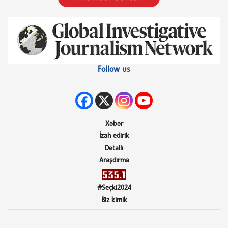
Follow us
Xəbər
İzah edirik
Detallı
Araşdırma
#Seçki2024
Biz kimik