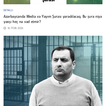
DETALLI
Azərbaycanda Media və Yayım Şurası yaradılacaq. Bu şura niyə
yaxşı heç nə vəd etmir?
16 İYUN 2026