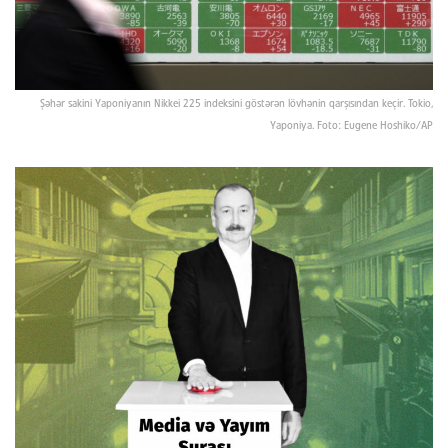
Şəhər sakini Yaponiyanın Nikkei 225 indeksini göstərən lövhənin qarşısından keçir. Tokio,
Yaponiya. Foto: Eugene Hoshiko/AP