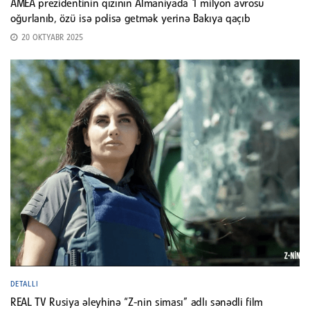
AMEA prezidentinin qızının Almaniyada 1 milyon avrosu
oğurlanıb, özü isə polisə getmək yerinə Bakıya qaçıb
20 OKTYABR 2025
DETALLI
REAL TV Rusiya əleyhinə “Z-nin siması” adlı sənədli film