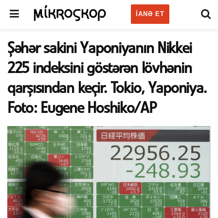
IANƏ ET
Şəhər sakini Yaponiyanın Nikkei
225 indeksini göstərən lövhənin
qarşısından keçir. Tokio, Yaponiya.
Foto: Eugene Hoshiko/AP