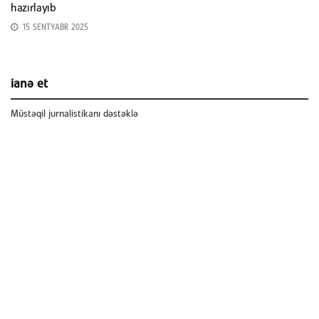
hazırlayıb
15 SENTYABR 2025
ianə et
Müstəqil jurnalistikanı dəstəklə