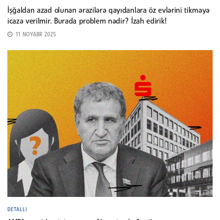
İşğaldan azad olunan ərazilərə qayıdanlara öz evlərini tikməyə
icazə verilmir. Burada problem nədir? İzah edirik!
11 NOYABR 2025
DETALLI