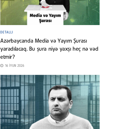
DETALLI
Azərbaycanda Media və Yayım Şurası
yaradılacaq. Bu şura niyə yaxşı heç nə vəd
etmir?
16 İYUN 2026