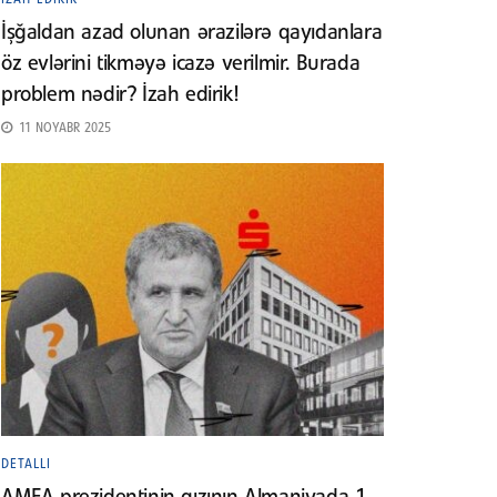
İşğaldan azad olunan ərazilərə qayıdanlara
öz evlərini tikməyə icazə verilmir. Burada
problem nədir? İzah edirik!
11 NOYABR 2025
DETALLI