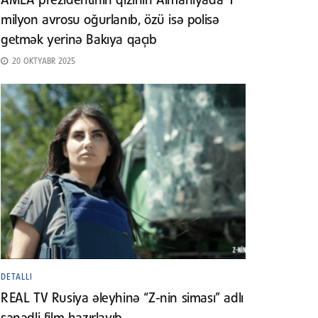
AMEA prezidentinin qızının Almaniyada 1
milyon avrosu oğurlanıb, özü isə polisə
getmək yerinə Bakıya qaçıb
20 OKTYABR 2025
DETALLI
REAL TV Rusiya əleyhinə “Z-nin siması” adlı