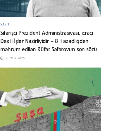
535.1
Sifarişçi Prezident Administrasiyası, icraçı
Daxili İşlər Nazirliyidir – 8 il azadlıqdan
məhrum edilən Rüfət Səfərovun son sözü
16 İYUN 2026