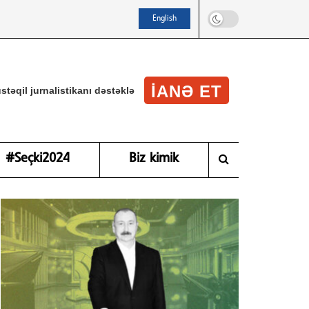
English
IANƏ ET
stəqil jurnalistikanı dəstəklə
#Seçki2024
Biz kimik