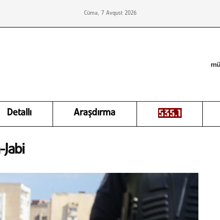
Cümə, 7 Avqust 2026
mü
Detallı
Araşdırma
Jabi