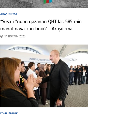
ARAŞDIRMA
“Şuşa ili”ndən qazanan QHT-lər. 585 min
manat nəyə xərclənib? – Araşdırma
14 NOYABR 2025
İZAH EDIRIK