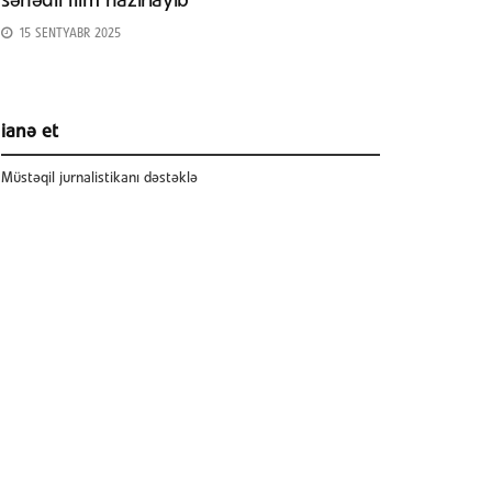
sənədli film hazırlayıb
15 SENTYABR 2025
ianə et
Müstəqil jurnalistikanı dəstəklə