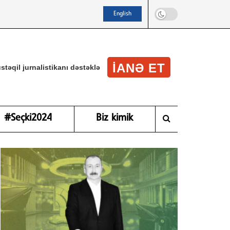
English
IANƏ ET
stəqil jurnalistikanı dəstəklə
#Seçki2024
Biz kimik