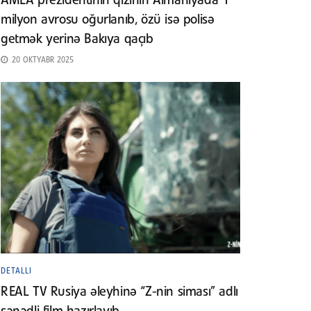
AMEA prezidentinin qızının Almaniyada 1
milyon avrosu oğurlanıb, özü isə polisə
getmək yerinə Bakıya qaçıb
20 OKTYABR 2025
DETALLI
REAL TV Rusiya əleyhinə “Z-nin siması” adlı