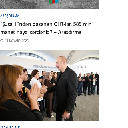
ARAŞDIRMA
“Şuşa ili”ndən qazanan QHT-lər. 585 min
manat nəyə xərclənib? – Araşdırma
14 NOYABR 2025
İZAH EDIRIK