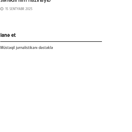
sənədli film hazırlayıb
15 SENTYABR 2025
ianə et
Müstəqil jurnalistikanı dəstəklə