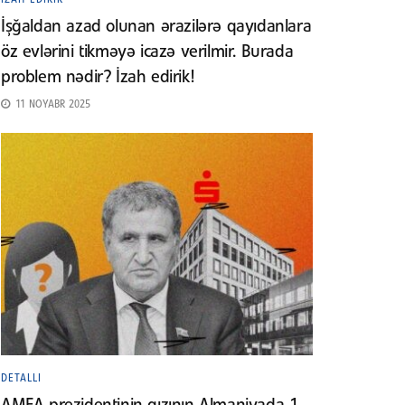
İşğaldan azad olunan ərazilərə qayıdanlara
öz evlərini tikməyə icazə verilmir. Burada
problem nədir? İzah edirik!
11 NOYABR 2025
DETALLI