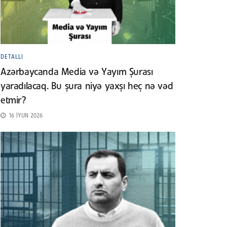
DETALLI
Azərbaycanda Media və Yayım Şurası
yaradılacaq. Bu şura niyə yaxşı heç nə vəd
etmir?
16 İYUN 2026