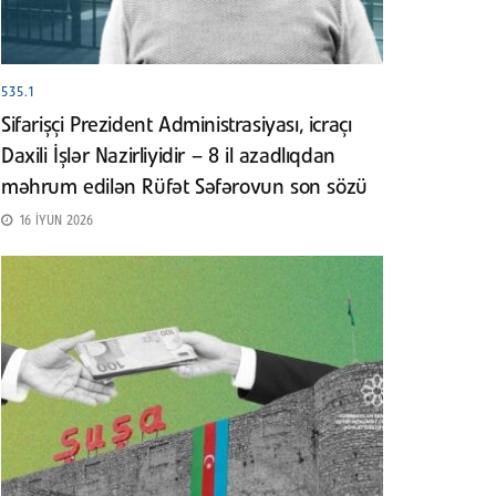
535.1
Sifarişçi Prezident Administrasiyası, icraçı
Daxili İşlər Nazirliyidir – 8 il azadlıqdan
məhrum edilən Rüfət Səfərovun son sözü
16 İYUN 2026