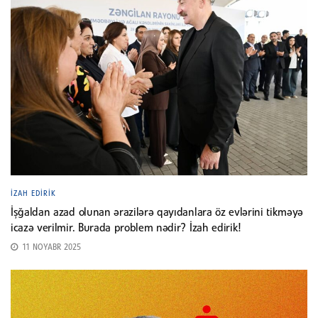
İZAH EDIRIK
İşğaldan azad olunan ərazilərə qayıdanlara öz evlərini tikməyə
icazə verilmir. Burada problem nədir? İzah edirik!
11 NOYABR 2025