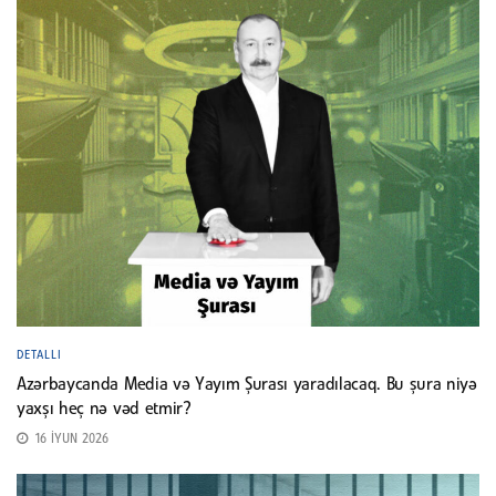
DETALLI
Azərbaycanda Media və Yayım Şurası yaradılacaq. Bu şura niyə
yaxşı heç nə vəd etmir?
16 İYUN 2026