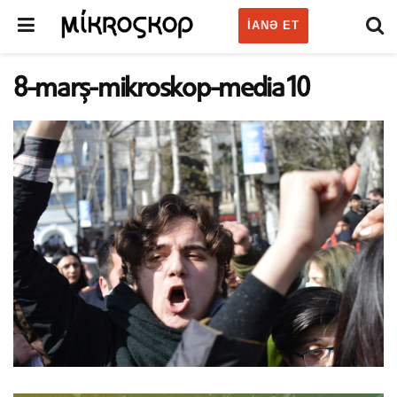
IANƏ ET
8-marş-mikroskop-media10