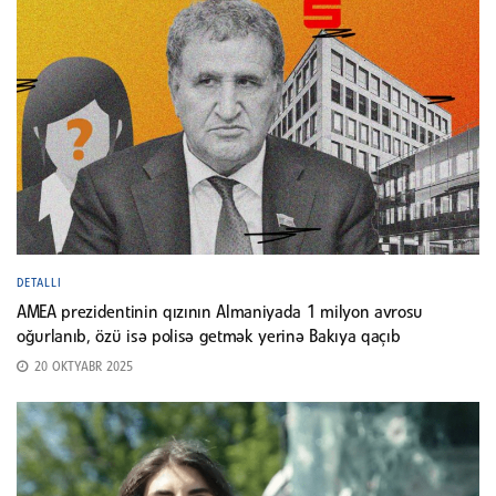
DETALLI
AMEA prezidentinin qızının Almaniyada 1 milyon avrosu
oğurlanıb, özü isə polisə getmək yerinə Bakıya qaçıb
20 OKTYABR 2025