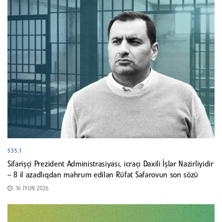
535.1
Sifarişçi Prezident Administrasiyası, icraçı Daxili İşlər Nazirliyidir
– 8 il azadlıqdan məhrum edilən Rüfət Səfərovun son sözü
16 İYUN 2026