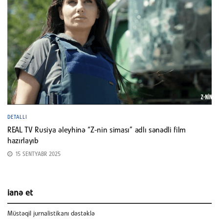
DETALLI
REAL TV Rusiya əleyhinə “Z-nin siması” adlı sənədli film
hazırlayıb
15 SENTYABR 2025
ianə et
Müstəqil jurnalistikanı dəstəklə