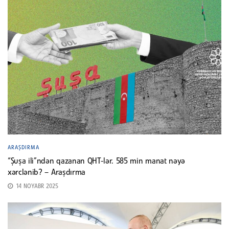
ARAŞDIRMA
“Şuşa ili”ndən qazanan QHT-lər. 585 min manat nəyə
xərclənib? – Araşdırma
14 NOYABR 2025