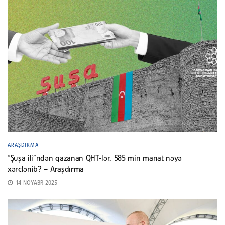
ARAŞDIRMA
“Şuşa ili”ndən qazanan QHT-lər. 585 min manat nəyə
xərclənib? – Araşdırma
14 NOYABR 2025