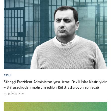
535.1
Sifarişçi Prezident Administrasiyası, icraçı Daxili İşlər Nazirliyidir
– 8 il azadlıqdan məhrum edilən Rüfət Səfərovun son sözü
16 İYUN 2026