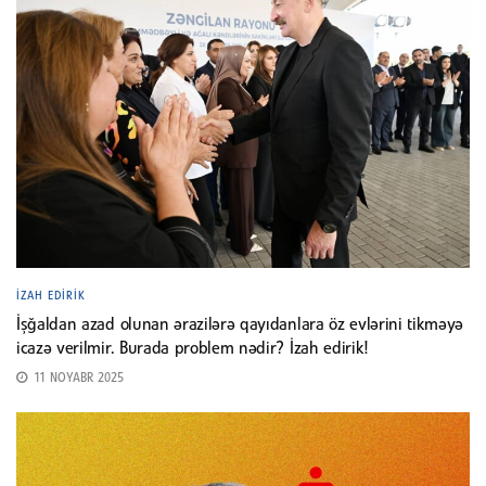
İZAH EDIRIK
İşğaldan azad olunan ərazilərə qayıdanlara öz evlərini tikməyə
icazə verilmir. Burada problem nədir? İzah edirik!
11 NOYABR 2025