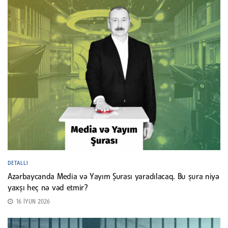
DETALLI
Azərbaycanda Media və Yayım Şurası yaradılacaq. Bu şura niyə
yaxşı heç nə vəd etmir?
16 İYUN 2026