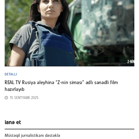
DETALLI
REAL TV Rusiya əleyhinə “Z-nin siması” adlı sənədli film
hazırlayıb
15 SENTYABR 2025
ianə et
Müstəqil jurnalistikanı dəstəklə