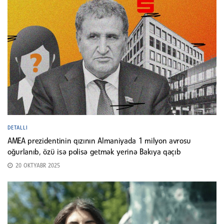
DETALLI
AMEA prezidentinin qızının Almaniyada 1 milyon avrosu
oğurlanıb, özü isə polisə getmək yerinə Bakıya qaçıb
20 OKTYABR 2025