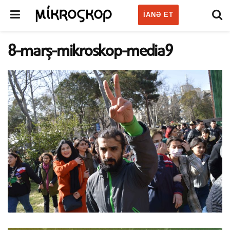
IANƏ ET
8-marş-mikroskop-media9