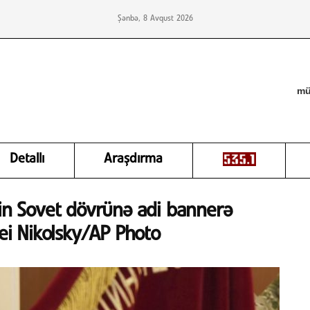
Şənbə, 8 Avqust 2026
mü
Detallı
Araşdırma
tin Sovet dövrünə adi bannerə
xei Nikolsky/AP Photo