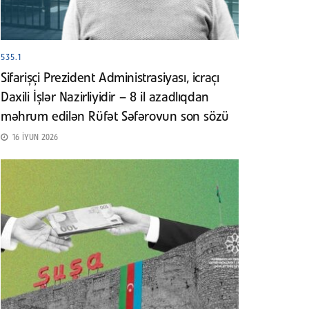
535.1
Sifarişçi Prezident Administrasiyası, icraçı
Daxili İşlər Nazirliyidir – 8 il azadlıqdan
məhrum edilən Rüfət Səfərovun son sözü
16 İYUN 2026