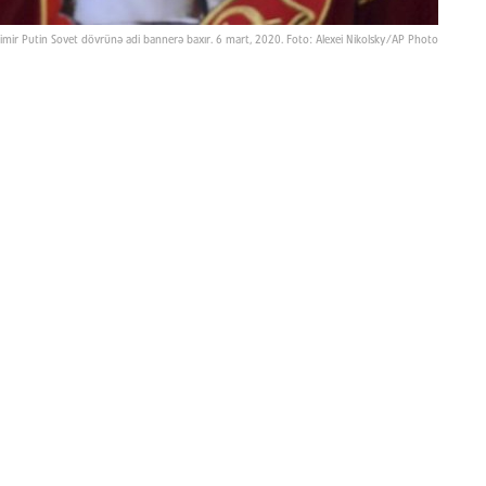
dimir Putin Sovet dövrünə adi bannerə baxır. 6 mart, 2020. Foto: Alexei Nikolsky/AP Photo