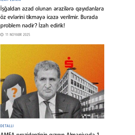
İşğaldan azad olunan ərazilərə qayıdanlara
öz evlərini tikməyə icazə verilmir. Burada
problem nədir? İzah edirik!
11 NOYABR 2025
DETALLI