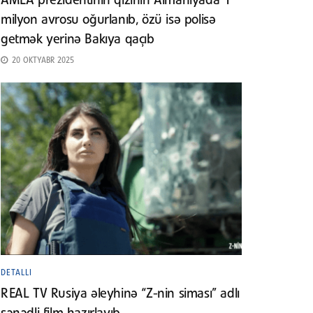
AMEA prezidentinin qızının Almaniyada 1
milyon avrosu oğurlanıb, özü isə polisə
getmək yerinə Bakıya qaçıb
20 OKTYABR 2025
DETALLI
REAL TV Rusiya əleyhinə “Z-nin siması” adlı