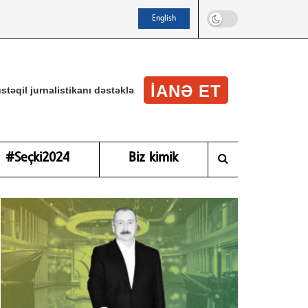
English
IANƏ ET
stəqil jurnalistikanı dəstəklə
#Seçki2024
Biz kimik