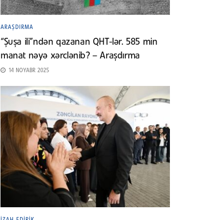
ARAŞDIRMA
“Şuşa ili”ndən qazanan QHT-lər. 585 min
manat nəyə xərclənib? – Araşdırma
14 NOYABR 2025
İZAH EDIRIK