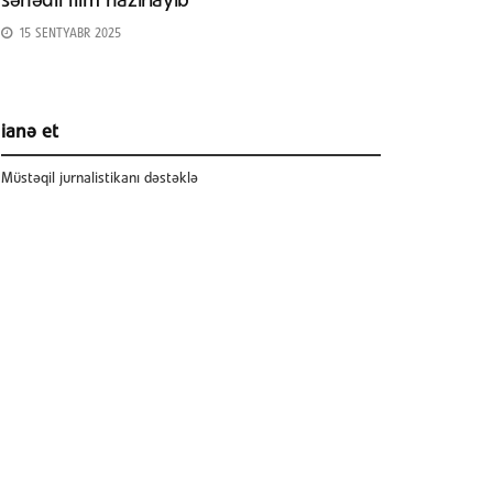
sənədli film hazırlayıb
15 SENTYABR 2025
ianə et
Müstəqil jurnalistikanı dəstəklə