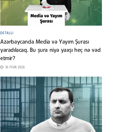
DETALLI
Azərbaycanda Media və Yayım Şurası
yaradılacaq. Bu şura niyə yaxşı heç nə vəd
etmir?
16 İYUN 2026