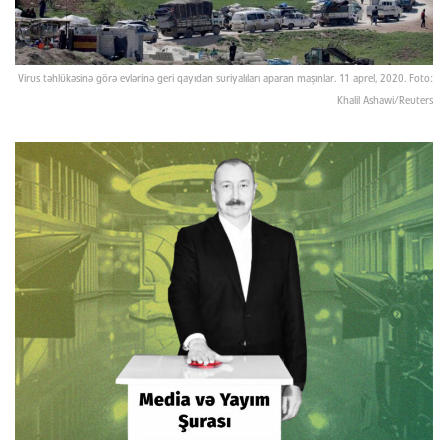
Virus təhlükəsinə görə evlərinə geri qayıdan suriyalıları aparan maşınlar. 11 aprel, 2020. Foto:
Khalil Ashawi/Reuters