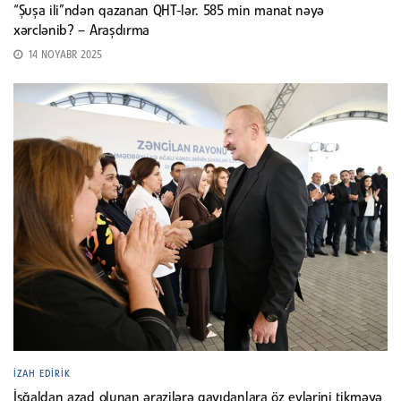
“Şuşa ili”ndən qazanan QHT-lər. 585 min manat nəyə
xərclənib? – Araşdırma
14 NOYABR 2025
İZAH EDIRIK
İşğaldan azad olunan ərazilərə qayıdanlara öz evlərini tikməyə