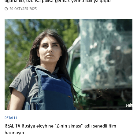
oğurlanıb, özü isə polisə getmək yerinə Bakıya qaçıb
20 OKTYABR 2025
DETALLI
REAL TV Rusiya əleyhinə “Z-nin siması” adlı sənədli film
hazırlayıb