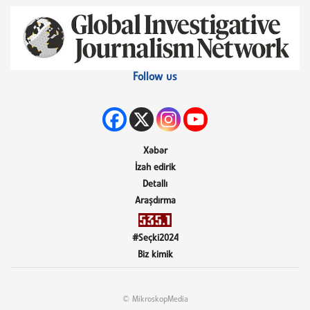
Follow us
Xəbər
İzah edirik
Detallı
Araşdırma
#Seçki2024
Biz kimik
© MikroskopMedia