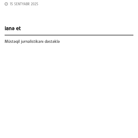
15 SENTYABR 2025
ianə et
Müstəqil jurnalistikanı dəstəklə