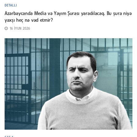
DETALLI
Azərbaycanda Media və Yayım Şurası yaradılacaq. Bu şura niyə
yaxşı heç nə vəd etmir?
16 İYUN 2026