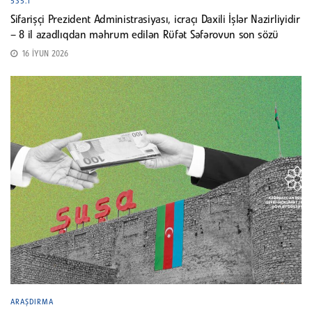
535.1
Sifarişçi Prezident Administrasiyası, icraçı Daxili İşlər Nazirliyidir
– 8 il azadlıqdan məhrum edilən Rüfət Səfərovun son sözü
16 İYUN 2026
ARAŞDIRMA