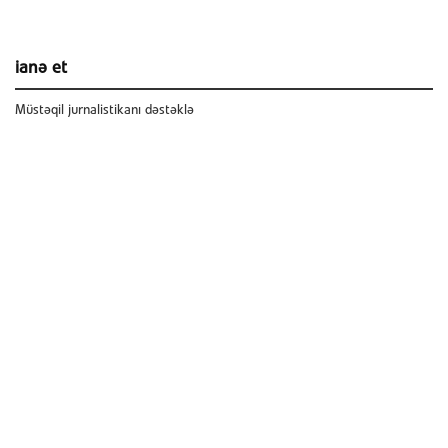
ianə et
Müstəqil jurnalistikanı dəstəklə