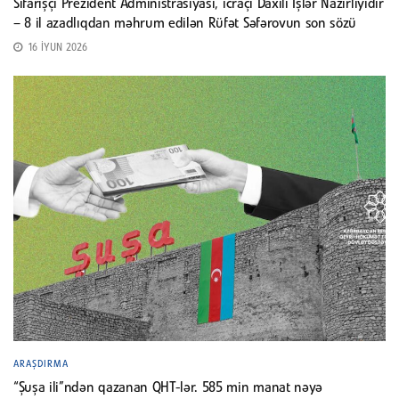
Sifarişçi Prezident Administrasiyası, icraçı Daxili İşlər Nazirliyidir
– 8 il azadlıqdan məhrum edilən Rüfət Səfərovun son sözü
16 İYUN 2026
ARAŞDIRMA
“Şuşa ili”ndən qazanan QHT-lər. 585 min manat nəyə