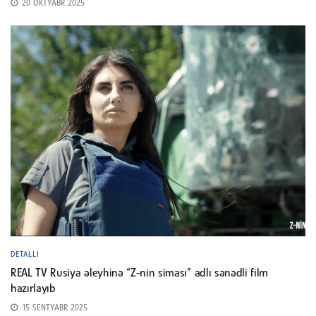
20 OKTYABR 2025
DETALLI
REAL TV Rusiya əleyhinə “Z-nin siması” adlı sənədli film
hazırlayıb
15 SENTYABR 2025