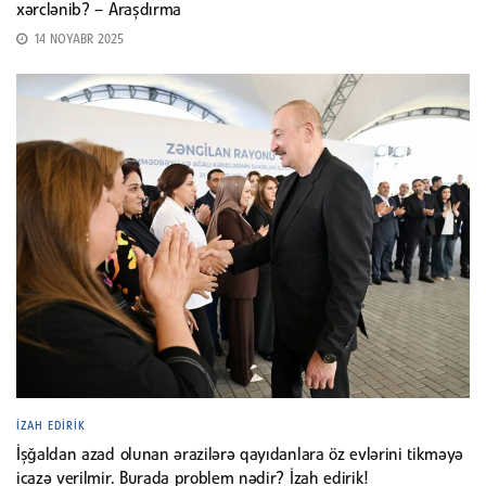
xərclənib? – Araşdırma
14 NOYABR 2025
İZAH EDIRIK
İşğaldan azad olunan ərazilərə qayıdanlara öz evlərini tikməyə
icazə verilmir. Burada problem nədir? İzah edirik!