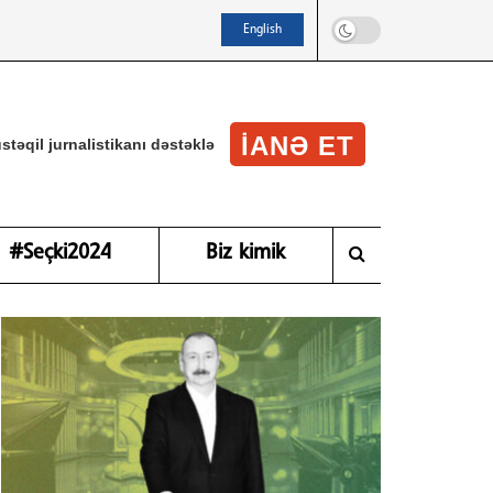
English
IANƏ ET
stəqil jurnalistikanı dəstəklə
#Seçki2024
Biz kimik