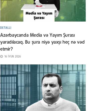
DETALLI
Azərbaycanda Media və Yayım Şurası
yaradılacaq. Bu şura niyə yaxşı heç nə vəd
etmir?
16 İYUN 2026