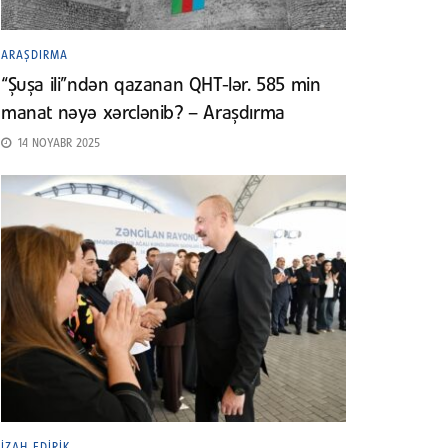
ARAŞDIRMA
“Şuşa ili”ndən qazanan QHT-lər. 585 min
manat nəyə xərclənib? – Araşdırma
14 NOYABR 2025
İZAH EDIRIK