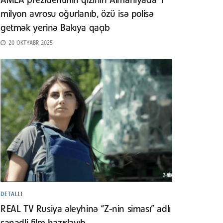
AMEA prezidentinin qızının Almaniyada 1
milyon avrosu oğurlanıb, özü isə polisə
getmək yerinə Bakıya qaçıb
20 OKTYABR 2025
DETALLI
REAL TV Rusiya əleyhinə “Z-nin siması” adlı