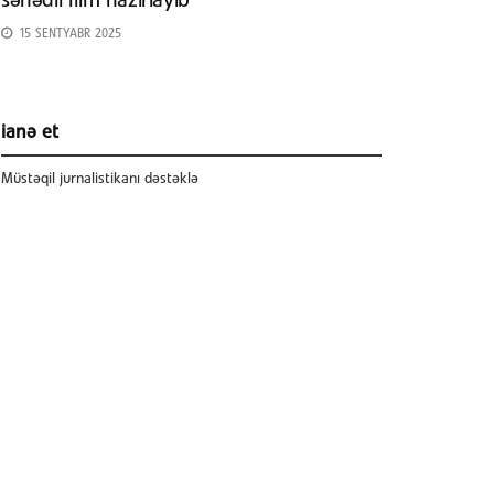
sənədli film hazırlayıb
15 SENTYABR 2025
ianə et
Müstəqil jurnalistikanı dəstəklə