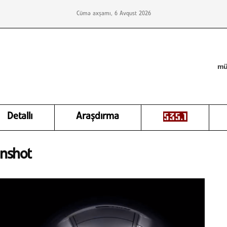
Cümə axşamı, 6 Avqust 2026
mü
Detallı
Araşdırma
enshot