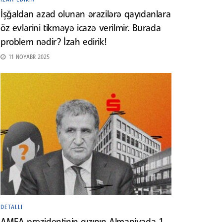
İşğaldan azad olunan ərazilərə qayıdanlara
öz evlərini tikməyə icazə verilmir. Burada
problem nədir? İzah edirik!
11 NOYABR 2025
DETALLI