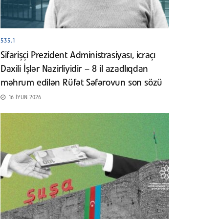
535.1
Sifarişçi Prezident Administrasiyası, icraçı
Daxili İşlər Nazirliyidir – 8 il azadlıqdan
məhrum edilən Rüfət Səfərovun son sözü
16 İYUN 2026