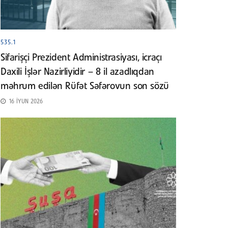
535.1
Sifarişçi Prezident Administrasiyası, icraçı
Daxili İşlər Nazirliyidir – 8 il azadlıqdan
məhrum edilən Rüfət Səfərovun son sözü
16 İYUN 2026