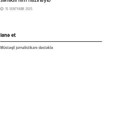
sənədli film hazırlayıb
15 SENTYABR 2025
ianə et
Müstəqil jurnalistikanı dəstəklə