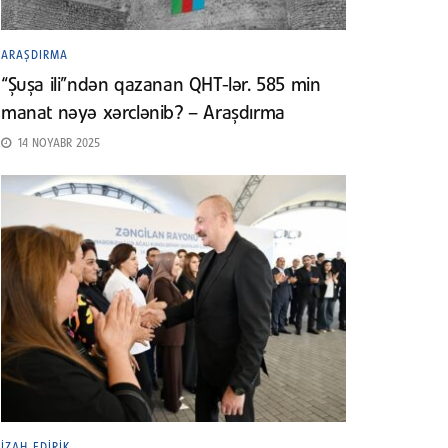
ARAŞDIRMA
“Şuşa ili”ndən qazanan QHT-lər. 585 min
manat nəyə xərclənib? – Araşdırma
14 NOYABR 2025
İZAH EDIRIK