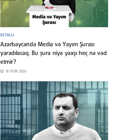
DETALLI
Azərbaycanda Media və Yayım Şurası
yaradılacaq. Bu şura niyə yaxşı heç nə vəd
etmir?
16 İYUN 2026