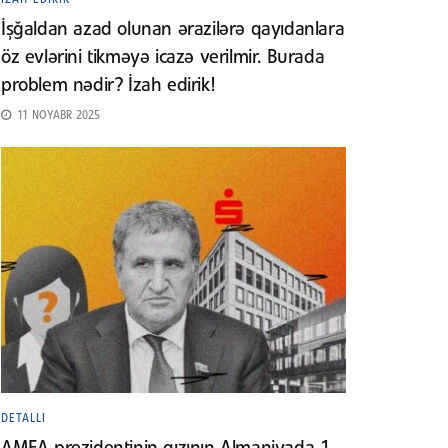
İşğaldan azad olunan ərazilərə qayıdanlara
öz evlərini tikməyə icazə verilmir. Burada
problem nədir? İzah edirik!
11 NOYABR 2025
DETALLI