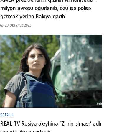
AMEA prezidentinin qızının Almaniyada 1
milyon avrosu oğurlanıb, özü isə polisə
getmək yerinə Bakıya qaçıb
20 OKTYABR 2025
DETALLI
REAL TV Rusiya əleyhinə “Z-nin siması” adlı