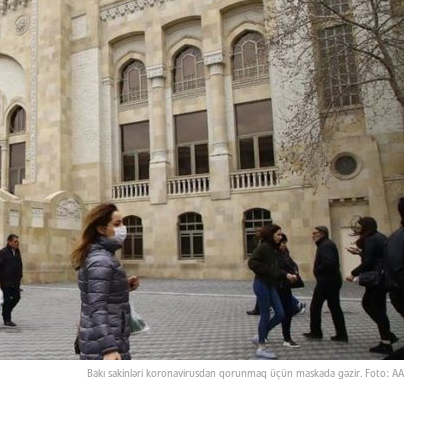
Bakı sakinləri koronavirusdan qorunmaq üçün maskada gəzir. Foto: AA