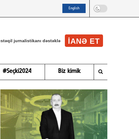
English
IANƏ ET
stəqil jurnalistikanı dəstəklə
#Seçki2024
Biz kimik