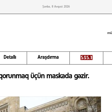
Şənbə, 8 Avqust 2026
mü
Detallı
Araşdırma
n qorunmaq üçün maskada gəzir.