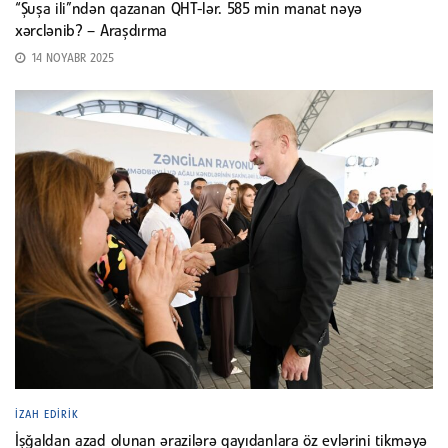
“Şuşa ili”ndən qazanan QHT-lər. 585 min manat nəyə
xərclənib? – Araşdırma
14 NOYABR 2025
İZAH EDIRIK
İşğaldan azad olunan ərazilərə qayıdanlara öz evlərini tikməyə