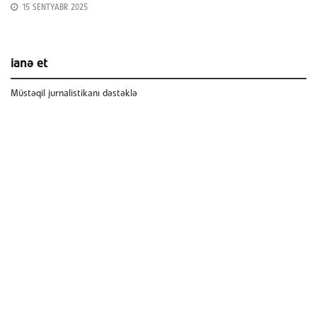
15 SENTYABR 2025
ianə et
Müstəqil jurnalistikanı dəstəklə