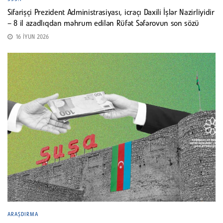
Sifarişçi Prezident Administrasiyası, icraçı Daxili İşlər Nazirliyidir
– 8 il azadlıqdan məhrum edilən Rüfət Səfərovun son sözü
16 İYUN 2026
ARAŞDIRMA