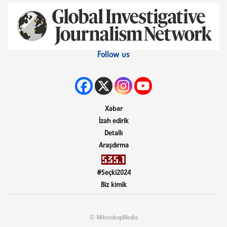
Follow us
Xəbər
İzah edirik
Detallı
Araşdırma
#Seçki2024
Biz kimik
© MikroskopMedia