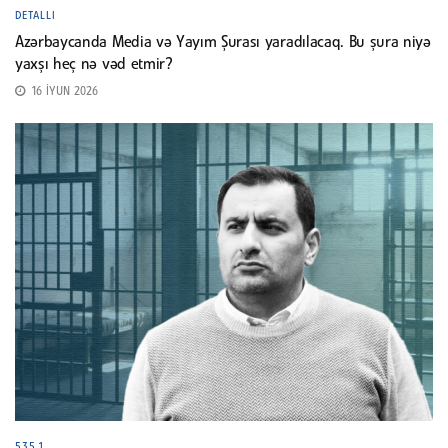
DETALLI
Azərbaycanda Media və Yayım Şurası yaradılacaq. Bu şura niyə
yaxşı heç nə vəd etmir?
16 İYUN 2026
535.1