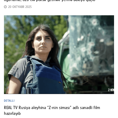
oğurlanıb, özü isə polisə getmək yerinə Bakıya qaçıb
20 OKTYABR 2025
DETALLI
REAL TV Rusiya əleyhinə “Z-nin siması” adlı sənədli film
hazırlayıb