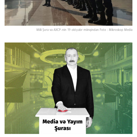
Milli Şura və AXCP-nin 19 oktyabr miinqindən Foto : Mikroskop Media