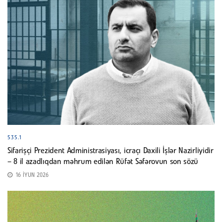
535.1
Sifarişçi Prezident Administrasiyası, icraçı Daxili İşlər Nazirliyidir
– 8 il azadlıqdan məhrum edilən Rüfət Səfərovun son sözü
16 İYUN 2026