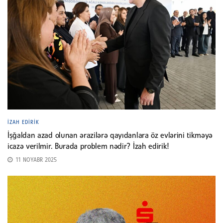
İZAH EDIRIK
İşğaldan azad olunan ərazilərə qayıdanlara öz evlərini tikməyə
icazə verilmir. Burada problem nədir? İzah edirik!
11 NOYABR 2025