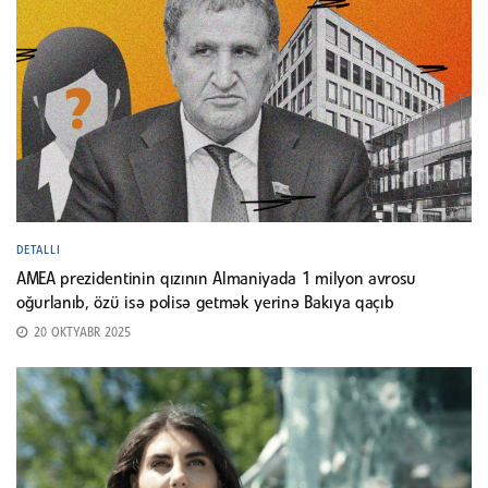
DETALLI
AMEA prezidentinin qızının Almaniyada 1 milyon avrosu
oğurlanıb, özü isə polisə getmək yerinə Bakıya qaçıb
20 OKTYABR 2025