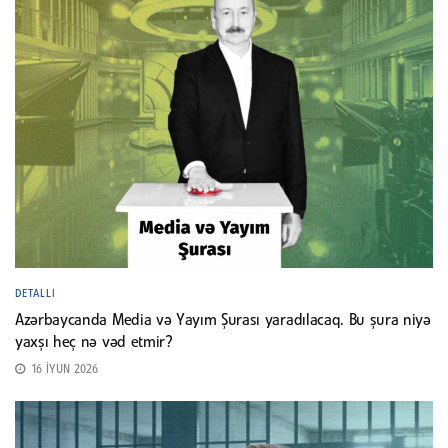
DETALLI
Azərbaycanda Media və Yayım Şurası yaradılacaq. Bu şura niyə
yaxşı heç nə vəd etmir?
16 İYUN 2026