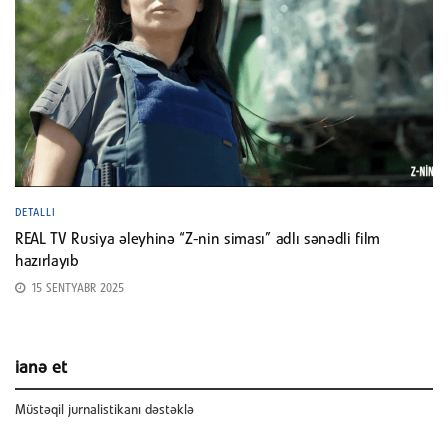
DETALLI
REAL TV Rusiya əleyhinə “Z-nin siması” adlı sənədli film
hazırlayıb
15 SENTYABR 2025
ianə et
Müstəqil jurnalistikanı dəstəklə