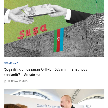
ARAŞDIRMA
“Şuşa ili”ndən qazanan QHT-lər. 585 min manat nəyə
xərclənib? – Araşdırma
14 NOYABR 2025