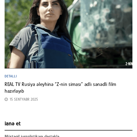
DETALLI
REAL TV Rusiya əleyhinə “Z-nin siması” adlı sənədli film
hazırlayıb
15 SENTYABR 2025
ianə et
Müstəqil jurnalistikanı dəstəklə