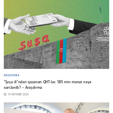
ARAŞDIRMA
“Şuşa ili”ndən qazanan QHT-lər. 585 min manat nəyə
xərclənib? – Araşdırma
14 NOYABR 2025