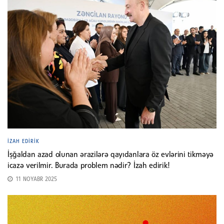
İZAH EDIRIK
İşğaldan azad olunan ərazilərə qayıdanlara öz evlərini tikməyə
icazə verilmir. Burada problem nədir? İzah edirik!
11 NOYABR 2025