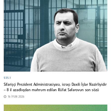
535.1
Sifarişçi Prezident Administrasiyası, icraçı Daxili İşlər Nazirliyidir
– 8 il azadlıqdan məhrum edilən Rüfət Səfərovun son sözü
16 İYUN 2026