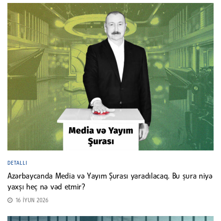
DETALLI
Azərbaycanda Media və Yayım Şurası yaradılacaq. Bu şura niyə
yaxşı heç nə vəd etmir?
16 İYUN 2026