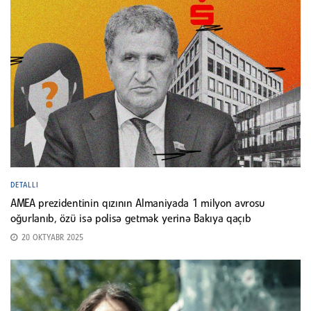
DETALLI
AMEA prezidentinin qızının Almaniyada 1 milyon avrosu
oğurlanıb, özü isə polisə getmək yerinə Bakıya qaçıb
20 OKTYABR 2025