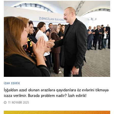
İZAH EDIRIK
İşğaldan azad olunan ərazilərə qayıdanlara öz evlərini tikməyə
icazə verilmir. Burada problem nədir? İzah edirik!
11 NOYABR 2025