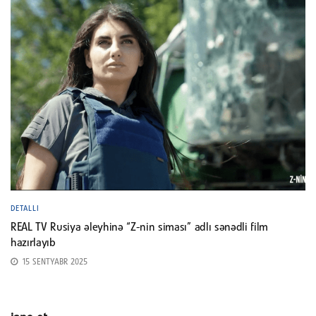
DETALLI
REAL TV Rusiya əleyhinə “Z-nin siması” adlı sənədli film
hazırlayıb
15 SENTYABR 2025