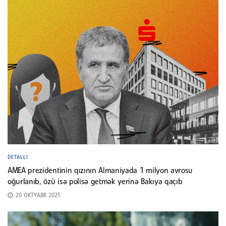
DETALLI
AMEA prezidentinin qızının Almaniyada 1 milyon avrosu
oğurlanıb, özü isə polisə getmək yerinə Bakıya qaçıb
20 OKTYABR 2025