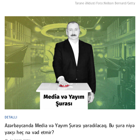
Tarane Əlidusti Foto:Neilson Bernard/Getty
DETALLI
Azərbaycanda Media və Yayım Şurası yaradılacaq. Bu şura niyə
yaxşı heç nə vəd etmir?