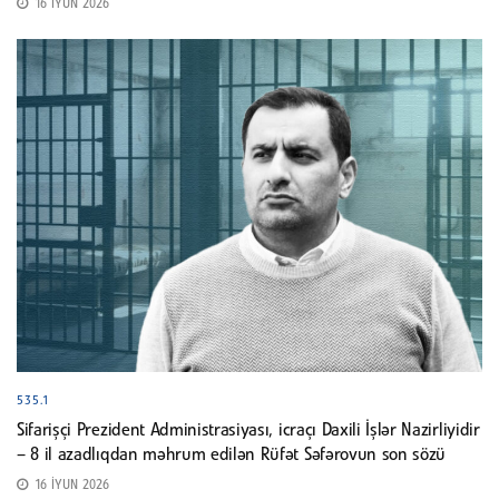
16 İYUN 2026
535.1
Sifarişçi Prezident Administrasiyası, icraçı Daxili İşlər Nazirliyidir
– 8 il azadlıqdan məhrum edilən Rüfət Səfərovun son sözü
16 İYUN 2026