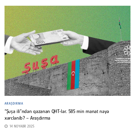
ARAŞDIRMA
“Şuşa ili”ndən qazanan QHT-lər. 585 min manat nəyə
xərclənib? – Araşdırma
14 NOYABR 2025