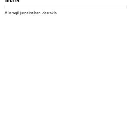
ianə et
Müstəqil jurnalistikanı dəstəklə