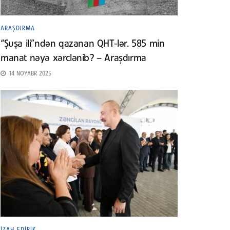
ARAŞDIRMA
“Şuşa ili”ndən qazanan QHT-lər. 585 min
manat nəyə xərclənib? – Araşdırma
14 NOYABR 2025
İZAH EDIRIK