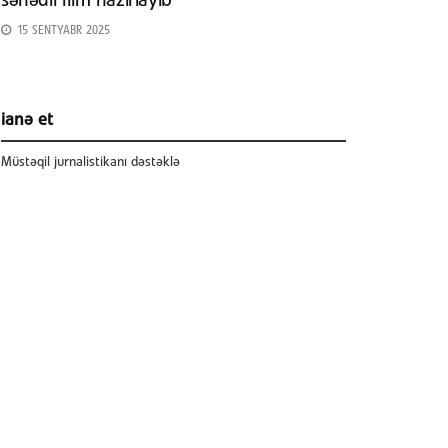
sənədli film hazırlayıb
15 SENTYABR 2025
ianə et
Müstəqil jurnalistikanı dəstəklə