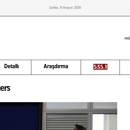
Şənbə, 8 Avqust 2026
mü
Detallı
Araşdırma
ters