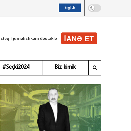
English
IANƏ ET
stəqil jurnalistikanı dəstəklə
#Seçki2024
Biz kimik