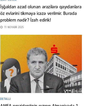
İşğaldan azad olunan ərazilərə qayıdanlara
öz evlərini tikməyə icazə verilmir. Burada
problem nədir? İzah edirik!
11 NOYABR 2025
DETALLI