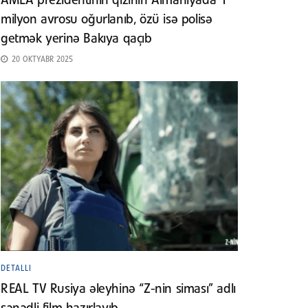
AMEA prezidentinin qızının Almaniyada 1
milyon avrosu oğurlanıb, özü isə polisə
getmək yerinə Bakıya qaçıb
20 OKTYABR 2025
DETALLI
REAL TV Rusiya əleyhinə “Z-nin siması” adlı