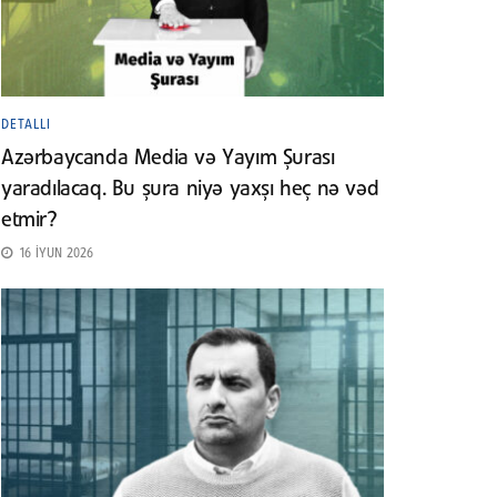
DETALLI
Azərbaycanda Media və Yayım Şurası
yaradılacaq. Bu şura niyə yaxşı heç nə vəd
etmir?
16 İYUN 2026