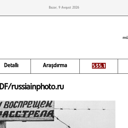
Bazar, 9 Avqust 2026
mü
Detallı
Araşdırma
F/russiainphoto.ru