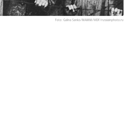
Foto: Galina Sanko/MAMM/МDF/russiainphoto.ru