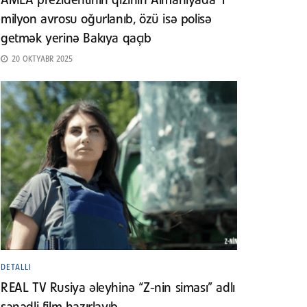
AMEA prezidentinin qızının Almaniyada 1
milyon avrosu oğurlanıb, özü isə polisə
getmək yerinə Bakıya qaçıb
20 OKTYABR 2025
DETALLI
REAL TV Rusiya əleyhinə “Z-nin siması” adlı