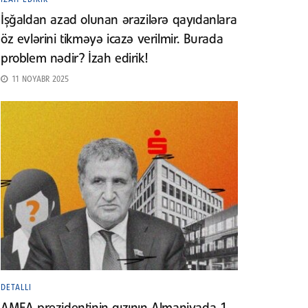
İşğaldan azad olunan ərazilərə qayıdanlara
öz evlərini tikməyə icazə verilmir. Burada
problem nədir? İzah edirik!
11 NOYABR 2025
DETALLI