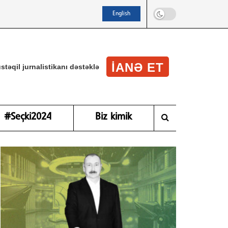
English
IANƏ ET
stəqil jurnalistikanı dəstəklə
#Seçki2024
Biz kimik