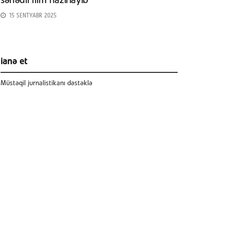
sənədli film hazırlayıb
15 SENTYABR 2025
ianə et
Müstəqil jurnalistikanı dəstəklə