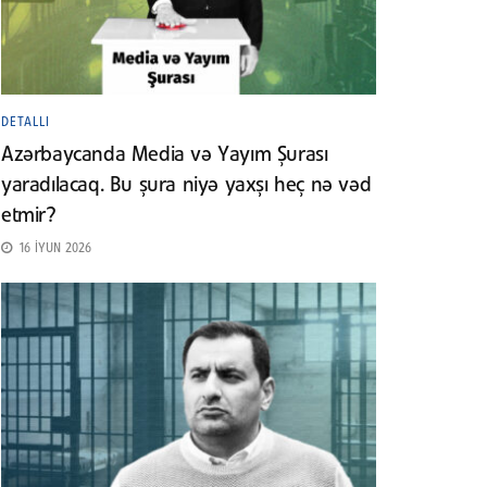
DETALLI
Azərbaycanda Media və Yayım Şurası
yaradılacaq. Bu şura niyə yaxşı heç nə vəd
etmir?
16 İYUN 2026