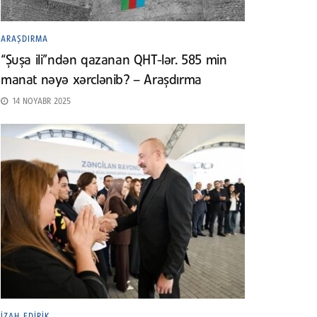
ARAŞDIRMA
“Şuşa ili”ndən qazanan QHT-lər. 585 min
manat nəyə xərclənib? – Araşdırma
14 NOYABR 2025
İZAH EDIRIK