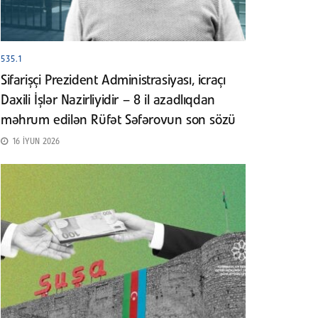
535.1
Sifarişçi Prezident Administrasiyası, icraçı
Daxili İşlər Nazirliyidir – 8 il azadlıqdan
məhrum edilən Rüfət Səfərovun son sözü
16 İYUN 2026